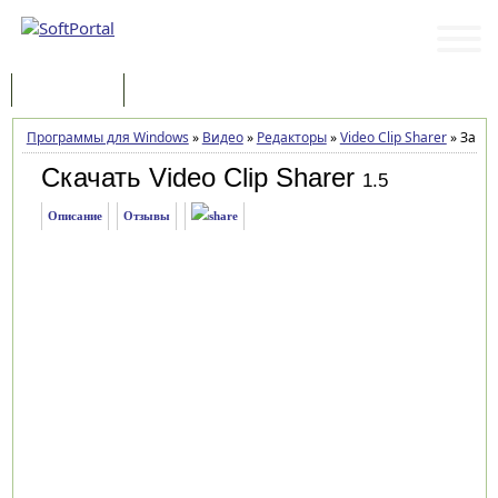
Программы
Статьи
Программы для Windows
»
Видео
»
Редакторы
»
Video Clip Sharer
»
Загру
Скачать Video Clip Sharer
1.5
Описание
Отзывы