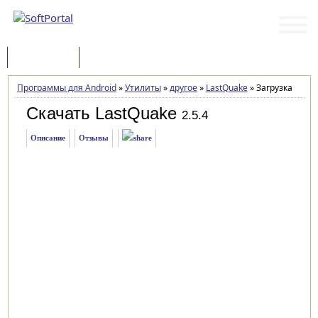
Программы
Статьи
Программы для Android
»
Утилиты
»
другое
»
LastQuake
»
Загрузка
Скачать LastQuake
2.5.4
Описание
Отзывы