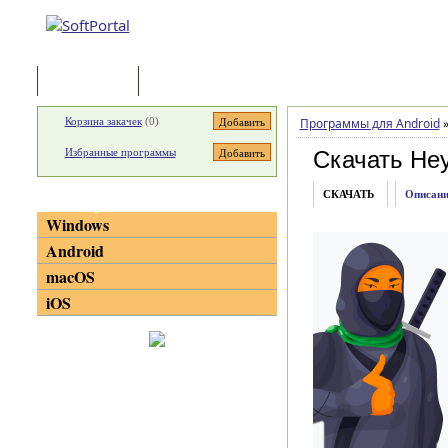
Программы
Статьи
Корзина закачек
(
0
)
Программы для Android
Избранные программы
Скачать He
СКАЧАТЬ
Описани
Категории
Windows
Android
macOS
iOS