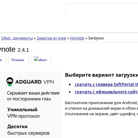
Войти на аккаунт
Зарегистрироваться
»
Офис, документы
»
Заметки от руки
»
Heynote
»
Загрузка
ynote
2.4.1
е
Отзывы
Выберите вариант загрузки
скачать с сервера SoftPortal 
скачать с официального сайта 
Бесплатное приложение для Android,
и списки на домашний экран и обои 
(положение на экране, цвет шрифта, с