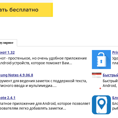
пулярное
нот 1.32
Pri
нот - простенькое, но очень удобное приложение
Удо
Android-устройств, которое поможет Вам...
пла
ung Notes 4.9.06.8
Быстрый
румент для ведения заметок с поддержкой текста,
Быстрый
писного ввода и мультимедиа....
Android,
ote 2.4.1
Бл
латное приложение для Android, которое позволяет
Бл
зователям легко добавлять заметки...
рыб