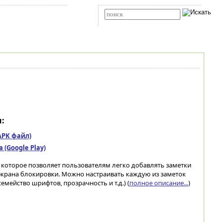
Карта сайта
RSS
Расширенный поиск
:
(APK файл)
(Google Play)
 которое позволяет пользователям легко добавлять заметки
экрана блокировки. Можно настраивать каждую из заметок
емейство шрифтов, прозрачность и т.д.) (
полное описание...
)