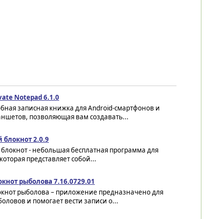
vate Notepad 6.1.0
бная записная книжка для Android-смартфонов и
ншетов, позволяющая вам создавать...
 блокнот 2.0.9
 блокнот - небольшая бесплатная программа для
 которая представляет собой...
окнот рыболова 7.16.0729.01
окнот рыболова – приложение предназначено для
оловов и помогает вести записи о...