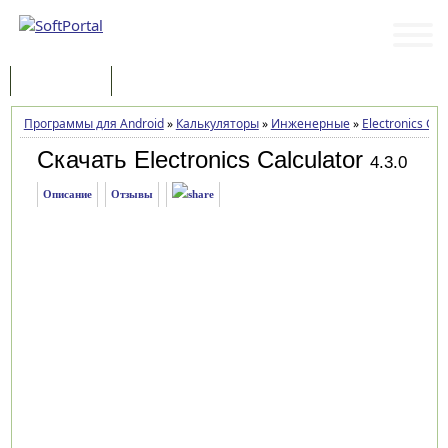
Программы
Статьи
Программы для Android
»
Калькуляторы
»
Инженерные
»
Electronics Cal
Скачать Electronics Calculator
4.3.0
Описание
Отзывы