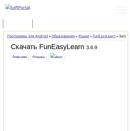
Программы
Статьи
Программы для Android
»
Образование
»
Языки
»
FunEasyLearn
»
Загруз
Скачать FunEasyLearn
3.6.9
Описание
Отзывы