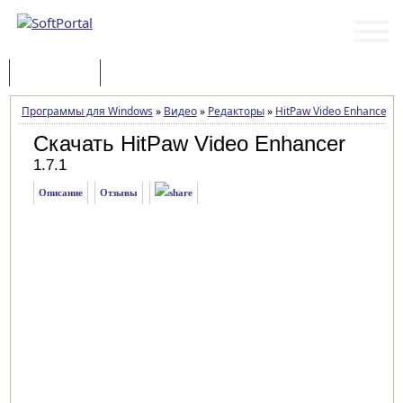
Программы
Статьи
Программы для Windows
»
Видео
»
Редакторы
»
HitPaw Video Enhancer
»
Скачать HitPaw Video Enhancer
1.7.1
Описание
Отзывы