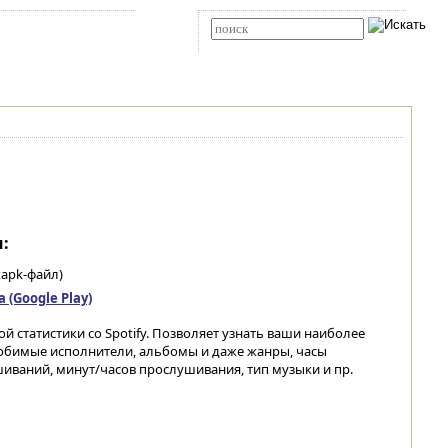
Карта сайта
RSS
Расширенный поиск
:
xapk-файл)
(Google Play)
 статистики со Spotify. Позволяет узнать ваши наиболее
юбимые исполнители, альбомы и даже жанры, часы
иваний, минут/часов прослушивания, тип музыки и пр.