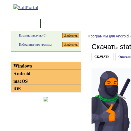
Программы
Статьи
Корзина закачек
(
0
)
Программы для Android
Избранные программы
Скачать stat
СКАЧАТЬ
Описани
Категории
Windows
Android
macOS
iOS