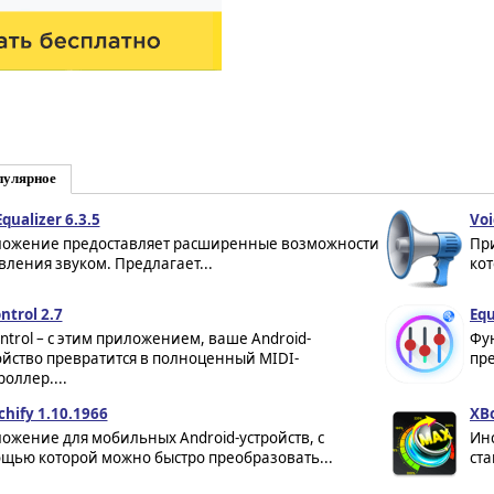
пулярное
Equalizer 6.3.5
Voi
ожение предоставляет расширенные возможности
Пр
вления звуком. Предлагает...
кот
ntrol 2.7
Equ
ontrol – с этим приложением, ваше Android-
Фу
ойство превратится в полноценный MIDI-
пре
роллер....
chify 1.10.1966
XBo
ожение для мобильных Android-устройств, с
Инс
щью которой можно быстро преобразовать...
ст