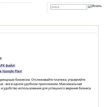
Карта сайта
RSS
Расширенный поиск
:
(APK файл)
(Google Play)
рендным бизнесом. Отслеживайте платежи, управляйте
ые - все в одном удобном приложении. Максимальная
 и удобство использования для успешного ведения бизнеса