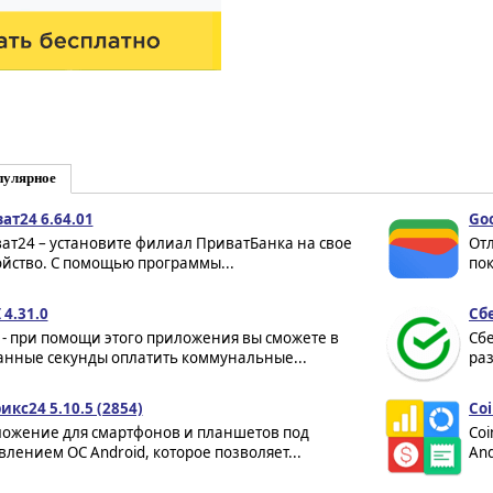
пулярное
ат24 6.64.01
Goo
ат24 – установите филиал ПриватБанка на свое
От
ойство. С помощью программы...
пок
 4.31.0
Сб
 - при помощи этого приложения вы сможете в
Сб
анные секунды оплатить коммунальные...
раз
икс24 5.10.5 (2854)
Coi
ожение для смартфонов и планшетов под
Coi
влением ОС Android, которое позволяет...
And