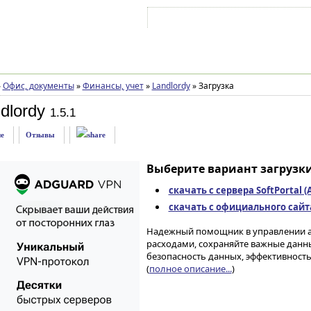
Войти на аккаунт
Зарегистрироваться
»
Офис, документы
»
Финансы, учет
»
Landlordy
»
Загрузка
dlordy
1.5.1
е
Отзывы
Выберите вариант загрузки
скачать с сервера SoftPortal 
скачать с официального сайта 
Надежный помощник в управлении а
расходами, сохраняйте важные данн
безопасность данных, эффективность
(
полное описание...
)