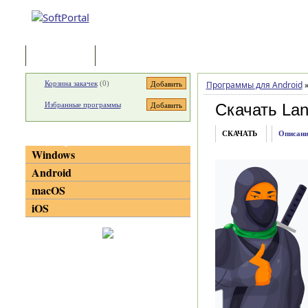
Программы
Статьи
Корзина закачек
(
0
)
Программы для Android
Избранные программы
Скачать Lan
СКАЧАТЬ
Описани
Категории
Windows
Android
macOS
iOS