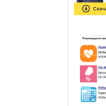
Рекомендуем по
Huaw
Моби
отсл
Flo 
Бесп
ОС An
FitNo
Прил
поль