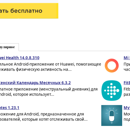
пулярное
ei Health 14.0.8.310
Mi 
льное Android-приложение от Huawei, помогающее
Пр
еживать физическую активность на...
час
Женский Календарь Месячных 6.3.2
Fit
латное приложение (менструальный дневник) для
Fit
droid, которое использует...
раз
tes 1.23.1
My
ожение для Android, предназначенное для
Мо
зователей, которые хотят отслеживать свой...
под