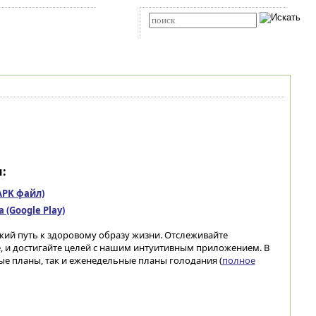
Карта сайта
RSS
Расширенный поиск
:
(APK файл)
(Google Play)
егкий путь к здоровому образу жизни. Отслеживайте
, и достигайте целей с нашим интуитивным приложением. В
е планы, так и еженедельные планы голодания (
полное