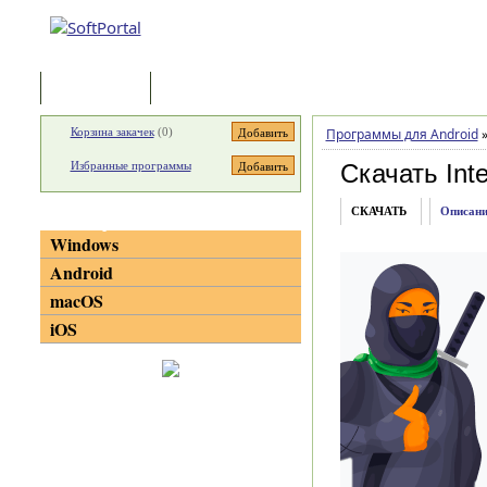
Программы
Статьи
Корзина закачек
(
0
)
Программы для Android
Избранные программы
Скачать Inte
СКАЧАТЬ
Описани
Категории
Windows
Android
macOS
iOS