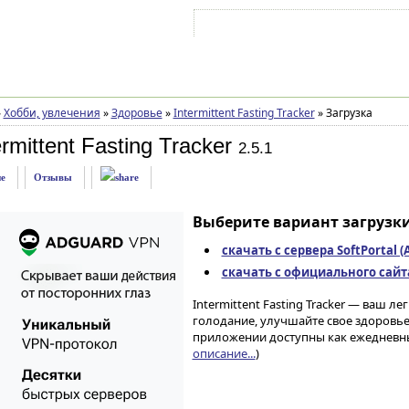
Войти на аккаунт
Зарегистрироваться
»
Хобби, увлечения
»
Здоровье
»
Intermittent Fasting Tracker
»
Загрузка
rmittent Fasting Tracker
2.5.1
е
Отзывы
Выберите вариант загрузки
скачать с сервера SoftPortal 
скачать с официального сайта 
Intermittent Fasting Tracker — ваш л
голодание, улучшайте свое здоровье
приложении доступны как ежедневны
описание...
)