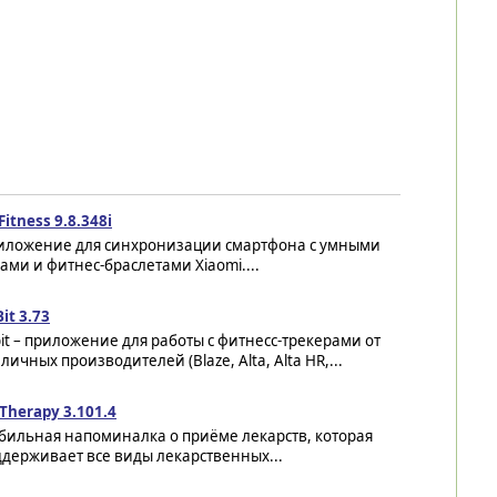
Fitness 9.8.348i
иложение для синхронизации смартфона с умными
ами и фитнес-браслетами Xiaomi....
Bit 3.73
bit – приложение для работы с фитнесс-трекерами от
личных производителей (Blaze, Alta, Alta HR,...
Therapy 3.101.4
бильная напоминалка о приёме лекарств, которая
держивает все виды лекарственных...