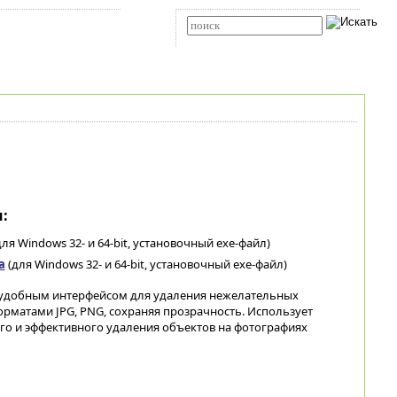
Карта сайта
RSS
Расширенный поиск
:
ля Windows 32- и 64-bit, установочный exe-файл)
а
(для Windows 32- и 64-bit, установочный exe-файл)
 удобным интерфейсом для удаления нежелательных
орматами JPG, PNG, сохраняя прозрачность. Использует
го и эффективного удаления объектов на фотографиях