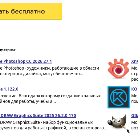
пулярное
e Photoshop CC 2026 27.1
XnV
e Photoshop - художники, работающие в области
Мо
ьютерного дизайна, могут бесконечно...
с 
ра
a 1.122.0
КО
ожение, благодаря которому создание красивых
Мо
йнов для работы, учебы и...
по
lDRAW Graphics Suite 2025 26.2.0.170
GIM
lDRAW Graphics Suite - набор функциональных
Мо
рументов для работы с графикой, в состав которого...
во