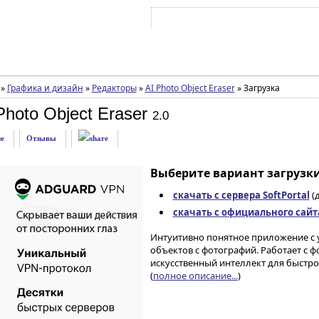
Войти на аккаунт
Зарегистрироваться
»
Графика и дизайн
»
Редакторы
»
AI Photo Object Eraser
»
Загрузка
Photo Object Eraser
2.0
е
Отзывы
Выберите вариант загрузки
скачать с сервера SoftPortal
(д
скачать с официального сайт
Интуитивно понятное приложение с
объектов с фотографий. Работает с ф
искусственный интеллект для быстро
(
полное описание...
)