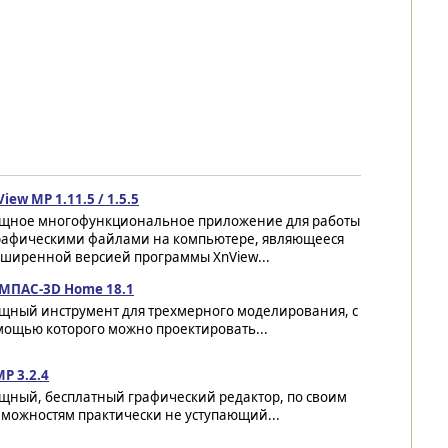
iew MP 1.11.5 / 1.5.5
щное многофункциональное приложение для работы
графическими файлами на компьютере, являющееся
сширенной версией программы XnView...
МПАС-3D Home 18.1
щный инструмент для трехмерного моделирования, с
мощью которого можно проектировать...
P 3.2.4
щный, бесплатный графический редактор, по своим
зможностям практически не уступающий...