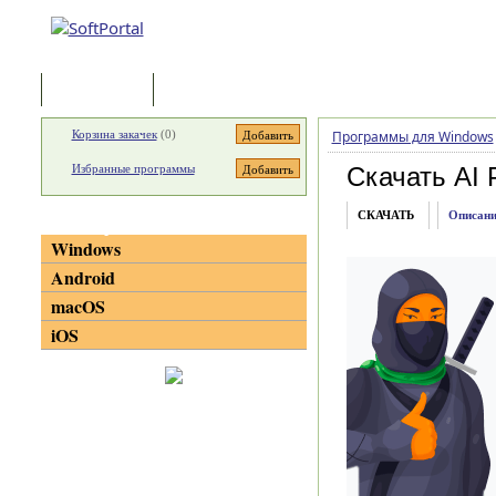
Программы
Статьи
Корзина закачек
(
0
)
Программы для Windows
Избранные программы
Скачать AI 
СКАЧАТЬ
Описани
Категории
Windows
Android
macOS
iOS