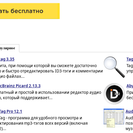
пулярное
ag 3.35
Tag
ита, при помощи которой вы сможете достаточно
Tag
о и быстро отредактировать ID3-тэги и комментарии
уп
дио файлах...
cBrainz Picard 2.13.3
Aby
латный и простой в использовании редактор аудио
При
в, который поддерживает...
бес
ag Pro 12.1
Aud
ag - программа для удобного просмотра и
Aud
ктирования mp3-тэгов всех версий (включая
поз
)...
муз