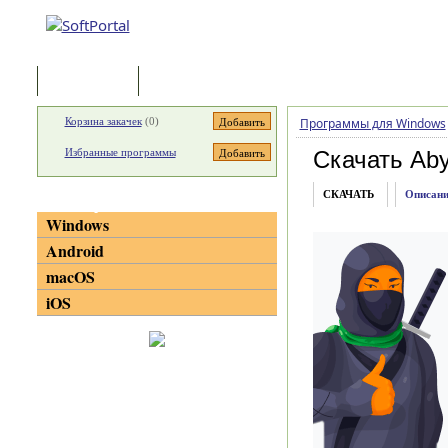
Программы
Статьи
Корзина закачек
(
0
)
Программы для Windows
Избранные программы
Скачать Aby
СКАЧАТЬ
Описани
Категории
Windows
Android
macOS
iOS