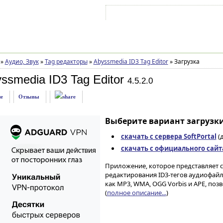
Войти на аккаунт
Зарегистрироваться
»
Аудио, Звук
»
Tag редакторы
»
Abyssmedia ID3 Tag Editor
»
Загрузка
ssmedia ID3 Tag Editor
4.5.2.0
е
Отзывы
Выберите вариант загрузки
скачать с сервера SoftPortal
(д
скачать с официального сайт
Приложение, которое представляет 
редактирования ID3-тегов аудиофай
как MP3, WMA, OGG Vorbis и APE, по
(
полное описание...
)