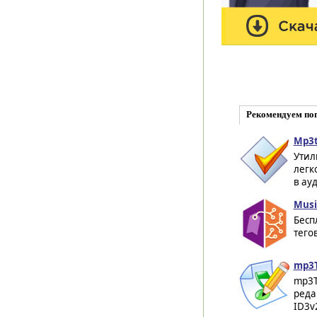
Рекомендуем по
Mp3t
Утил
легк
в ау
Musi
Бесп
тего
mp3T
mp3T
реда
ID3v2