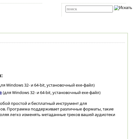
Карта сайта
RSS
Расширенный поиск
:
ля Windows 32- и 64-bit, установочный exe-файл)
а
(для Windows 32- и 64-bit, установочный exe-файл)
собой простой и бесплатный инструмент для
лов. Программа поддерживает различные форматы, такие
зволяя легко изменять метаданные треков вашей аудиотеки