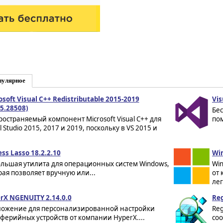
пулярное
osoft Visual C++ Redistributable 2015-2019
Vis
25.28508)
Бес
ространяемый компонент Microsoft Visual C++ для
пом
l Studio 2015, 2017 и 2019, поскольку в VS 2015 и
ess Lasso 18.2.2.10
Win
льшая утилита для операционных систем Windows,
Win
рая позволяет вручную или...
от 
лег
rX NGENUITY 2.14.0.0
Reg
ожение для персонализированной настройки
Reg
ферийных устройств от компании HyperX....
соо