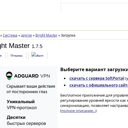
Войти на аккаунт
Зарегистрироваться
»
Система
»
другое
»
Bright Master
»
Загрузка
ght Master
1.7.5
е
Отзывы
Выберите вариант загрузки
скачать с сервера SoftPortal
(
скачать с официального сайт
Бесплатное приложение для управл
регулирование уровней яркости как 
синхронизацию, позволяет настраив
(
полное описание...
)