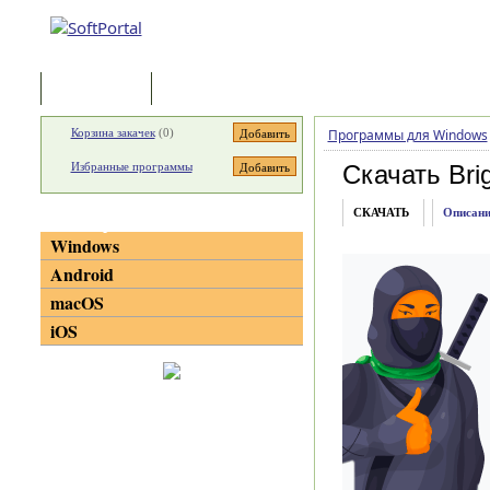
Программы
Статьи
Корзина закачек
(
0
)
Программы для Windows
Избранные программы
Скачать Bri
СКАЧАТЬ
Описани
Категории
Windows
Android
macOS
iOS