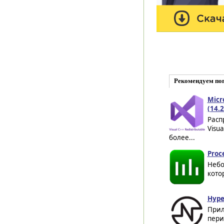
Рекомендуем по
Micr
(14.
Расп
Visua
более...
Proc
Небо
кото
Hype
Прил
пери