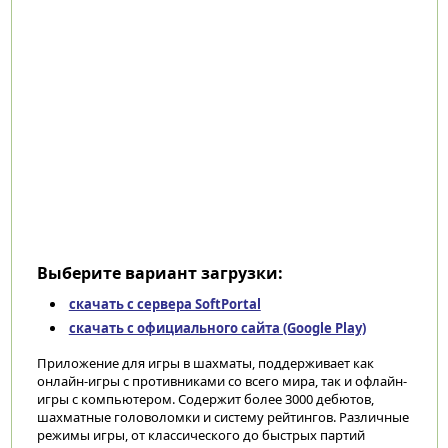
Выберите вариант загрузки:
скачать с сервера SoftPortal
скачать с официального сайта (Google Play)
Приложение для игры в шахматы, поддерживает как
онлайн-игры с противниками со всего мира, так и офлайн-
игры с компьютером. Содержит более 3000 дебютов,
шахматные головоломки и систему рейтингов. Различные
режимы игры, от классического до быстрых партий