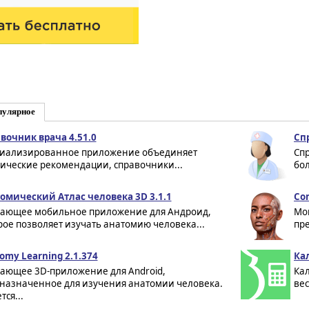
пулярное
вочник врача 4.51.0
Сп
иализированное приложение объединяет
Сп
ические рекомендации, справочники...
бол
омический Атлас человека 3D 3.1.1
Com
ающее мобильное приложение для Андроид,
Мо
рое позволяет изучать анатомию человека...
пр
omy Learning 2.1.374
Ка
ающее 3D-приложение для Android,
Кал
назначенное для изучения анатомии человека.
вес
ся...