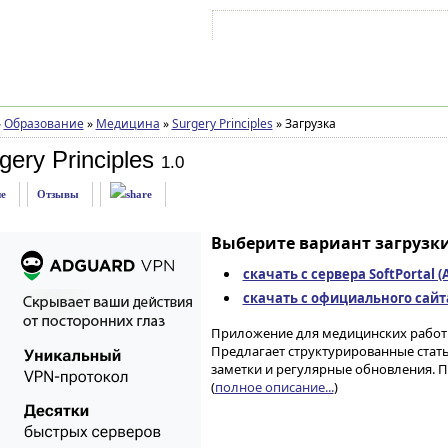
Войти на аккаунт
Зарегистрироваться
»
Образование
»
Медицина
»
Surgery Principles
»
Загрузка
ery Principles
1.0
е
Отзывы
Выберите вариант загрузки
скачать с сервера SoftPortal 
скачать с официального сайта 
Приложение для медицинских работни
Предлагает структурированные стат
заметки и регулярные обновления. 
(
полное описание...
)