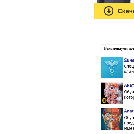
Рекомендуем по
Спра
Спец
клин
Анат
Обуч
кото
Anat
Обуч
пред
Имеет