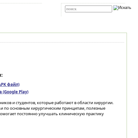
Карта сайта
RSS
Расширенный поиск
:
(APK файл)
(Google Play)
ков и студентов, которые работают в области хирургии.
ьи по основным хирургическим принципам, полезные
Помогает постоянно улучшать клиническую практику