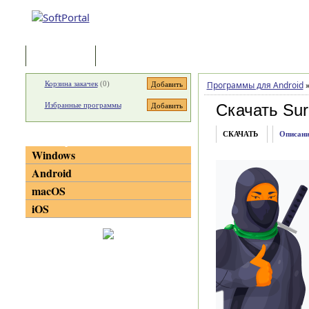
Программы
Статьи
Корзина закачек
(
0
)
Программы для Android
Избранные программы
Скачать Surg
СКАЧАТЬ
Описани
Категории
Windows
Android
macOS
iOS