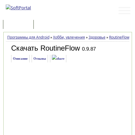
Программы
Статьи
Программы для Android
»
Хобби, увлечения
»
Здоровье
»
RoutineFlow
»
З
Скачать RoutineFlow
0.9.87
Описание
Отзывы