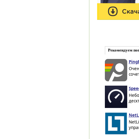
Рекомендуем по
Ping
Очен
соче
Spee
Небо
деск
NetLi
NetL
упра