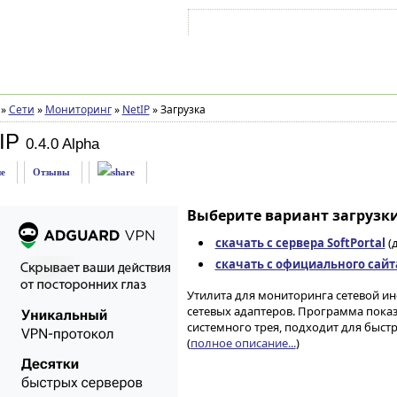
Войти на аккаунт
Зарегистрироваться
»
Сети
»
Мониторинг
»
NetIP
»
Загрузка
IP
0.4.0 Alpha
е
Отзывы
Выберите вариант загрузки
скачать с сервера SoftPortal
(д
скачать с официального сайт
Утилита для мониторинга сетевой и
сетевых адаптеров. Программа пока
системного трея, подходит для быст
(
полное описание...
)