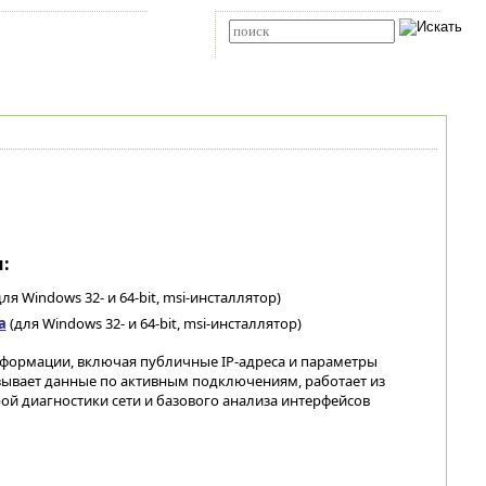
Карта сайта
RSS
Расширенный поиск
:
ля Windows 32- и 64-bit, msi-инсталлятор)
а
(для Windows 32- и 64-bit, msi-инсталлятор)
нформации, включая публичные IP-адреса и параметры
зывает данные по активным подключениям, работает из
рой диагностики сети и базового анализа интерфейсов