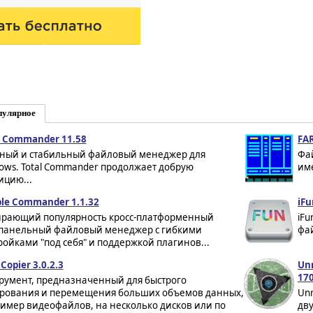
пулярное
l Commander 11.58
FAR
ый и стабильный файловый менеджер для
Фа
ows. Total Commander продолжает добрую
име
ицию...
le Commander 1.1.32
iFu
рающий популярность кросс-платформенный
iFu
панельный файловый менеджер с гибкими
фай
ройками "под себя" и поддержкой плагинов...
Copier 3.0.2.3
Unr
17
румент, предназначенный для быстрого
рования и перемещения больших объемов данных,
Un
имер видеофайлов, на несколько дисков или по
дв