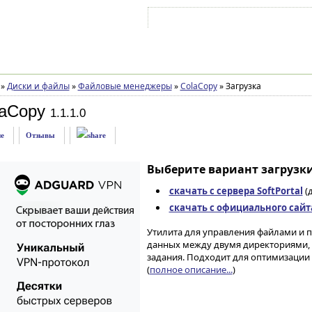
Войти на аккаунт
Зарегистрироваться
»
Диски и файлы
»
Файловые менеджеры
»
ColaCopy
»
Загрузка
laCopy
1.1.1.0
е
Отзывы
Выберите вариант загрузки
скачать с сервера SoftPortal
(д
скачать с официального сайт
Утилита для управления файлами и 
данных между двумя директориями, 
задания. Подходит для оптимизации
(
полное описание...
)