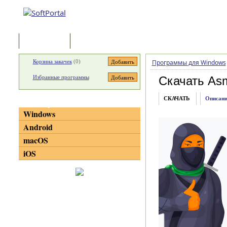
Программы
Статьи
Корзина закачек
(
0
)
Программы для Windows
Избранные программы
Скачать As
СКАЧАТЬ
Описани
Категории
Windows
Android
macOS
iOS