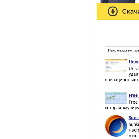
Рекомендуем по
Univ
Univ
удал
операционных сис
Free 
Free
которая эмулиру
Suns
Suns
наст
в но