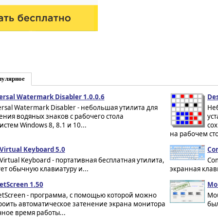
пулярное
ersal Watermark Disabler 1.0.0.6
De
ersal Watermark Disabler - небольшая утилита для
Не
ения водяных знаков с рабочего стола
ус
тем Windows 8, 8.1 и 10...
со
на рабочем сто
Virtual Keyboard 5.0
Com
 Virtual Keyboard - портативная бесплатная утилита,
Com
ет обычную клавиатуру и...
экранная клав
etScreen 1.50
Mou
etScreen - программа, с помощью которой можно
Mou
роить автоматическое затенение экрана монитора
был
чное время работы...