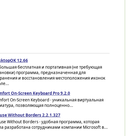
sktopOK 12.66
большая бесплатная и портативная (не требующая
тановки) программа, предназначенная для
хранения и восстановления местоположения иконок
ле...
fort On-Screen Keyboard Pro 9.2.0
fort On-Screen Keyboard - уникальная виртуальная
иатура, позволяющая полноценно...
se Without Borders 2.2.1.327
se Without Borders - удобная программа, которая
а разработана сотрудниками компании Microsoft в...