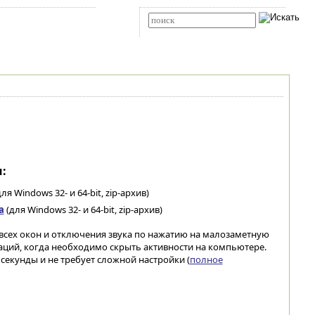
Карта сайта
RSS
Расширенный поиск
:
ля Windows 32- и 64-bit, zip-архив)
а
(для Windows 32- и 64-bit, zip-архив)
всех окон и отключения звука по нажатию на малозаметную
уаций, когда необходимо скрыть активности на компьютере.
секунды и не требует сложной настройки (
полное