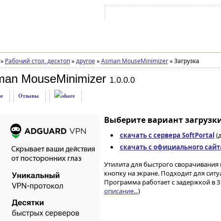
Войти на аккаунт
Зарегистрироваться
»
Рабочий стол, десктоп
»
другое
»
Asman MouseMinimizer
»
Загрузка
man MouseMinimizer
1.0.0.0
е
Отзывы
Выберите вариант загрузки
скачать с сервера SoftPortal
(д
скачать с официального сайт
Утилита для быстрого сворачивания 
кнопку на экране. Подходит для сит
Программа работает с задержкой в 3 
описание...
)