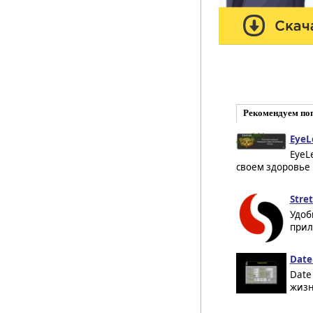
Рекомендуем по
EyeL
EyeL
своем здоровье п
Stret
Удоб
прил
Date 
Date
жизн