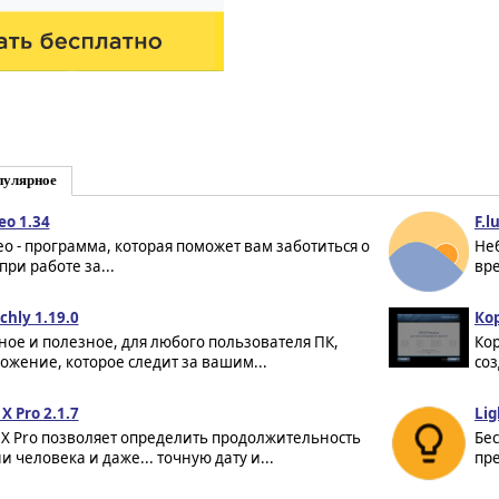
пулярное
eo 1.34
F.l
eo - программа, которая поможет вам заботиться о
Неб
ри работе за...
вре
chly 1.19.0
Ко
ное и полезное, для любого пользователя ПК,
Кор
ожение, которое следит за вашим...
соз
X Pro 2.1.7
Lig
 X Pro позволяет определить продолжительность
Бес
и человека и даже... точную дату и...
пре