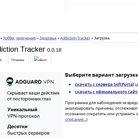
Войти на аккаунт
Зарегистрироваться
»
Хобби, увлечения
»
Здоровье
»
Addiction Tracker
»
Загрузка
ction Tracker
0.0.18
е
Отзывы
Выберите вариант загрузки
скачать с сервера SoftPortal
(д
скачать с официального сайт
Программа для наблюдения за вред
анализировать причины, отслеживать
осознанно сократить или устранить 
описание...
)