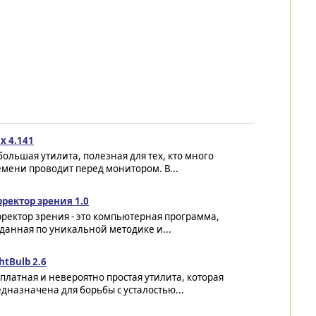
ux 4.141
ольшая утилита, полезная для тех, кто много
мени проводит перед монитором. В...
рректор зрения 1.0
ректор зрения - это компьютерная программа,
данная по уникальной методике и...
htBulb 2.6
платная и невероятно простая утилита, которая
дназначена для борьбы с усталостью...