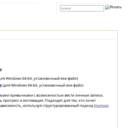
Карта сайта
RSS
Расширенный поиск
:
ля Windows 64-bit, установочный exe-файл)
а
(для Windows 64-bit, установочный exe-файл)
ными привычками с возможностью вести личные записи,
 прогресс и мотивации. Подходит для тех, кто хочет
зависимость, используя структурированный подход (
полное