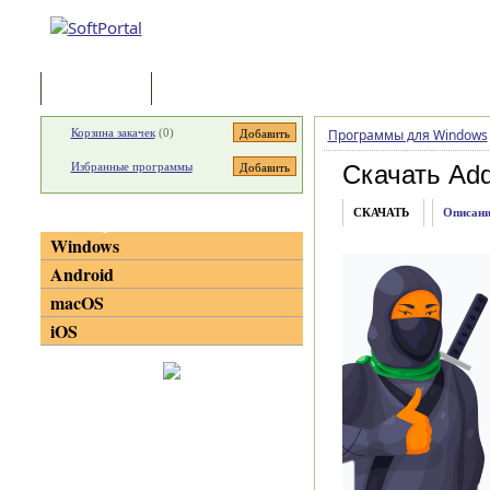
Программы
Статьи
Корзина закачек
(
0
)
Программы для Windows
Избранные программы
Скачать Addi
СКАЧАТЬ
Описани
Категории
Windows
Android
macOS
iOS