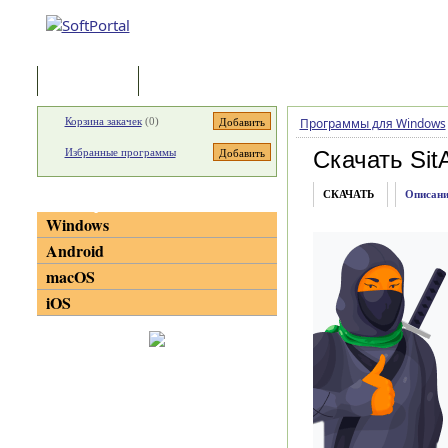
Программы
Статьи
Корзина закачек
(
0
)
Программы для Windows
Избранные программы
Скачать Sit
СКАЧАТЬ
Описани
Категории
Windows
Android
macOS
iOS