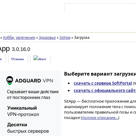
Войти на аккаунт
Зарегистрироваться
»
Хобби, увлечения
»
Здоровье
»
SitApp
»
Загрузка
App
3.0.16.0
е
Отзывы
Выберите вариант загрузки
скачать с сервера SoftPortal
(W
скачать с официального сайт
SitApp — бесплатное приложение для
анализирует положение тела с помо
пользователем правильной позы и 
посадки (
полное описание...
)