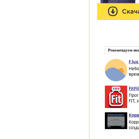
Рекомендуем по
F.lux
Небо
врем
FitFi
Прог
FIT,
Корр
Корр
созд