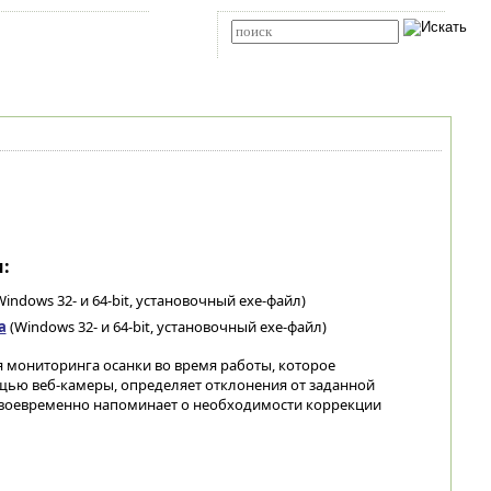
Карта сайта
RSS
Расширенный поиск
:
indows 32- и 64-bit, установочный exe-файл)
а
(Windows 32- и 64-bit, установочный exe-файл)
 мониторинга осанки во время работы, которое
щью веб-камеры, определяет отклонения от заданной
своевременно напоминает о необходимости коррекции