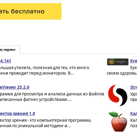
пулярное
 4.141
Eye
льшая утилита, полезная для тех, кто много
Eye
ени проводит перед монитором. В...
своем здоровье
leViewer 25.2.0
Str
рамма для просмотра и анализа данных из файлов
Удо
 записанных фитнес-устройствами....
при
ектор зрения 1.0
Ка
ектор зрения - это компьютерная программа,
Кал
анная по уникальной методике и...
поз