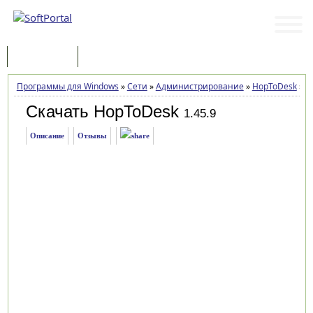
Программы
Статьи
Программы для Windows
»
Сети
»
Администрирование
»
HopToDesk
»
За
Скачать HopToDesk
1.45.9
Описание
Отзывы