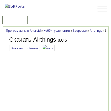
Программы
Статьи
Программы для Android
»
Хобби, увлечения
»
Здоровье
»
Airthings
»
Загр
Скачать Airthings
8.0.5
Описание
Отзывы