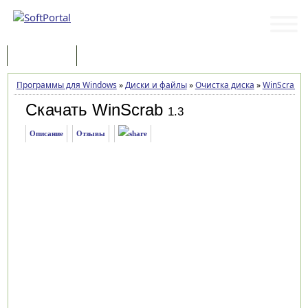
Программы
Статьи
Программы для Windows
»
Диски и файлы
»
Очистка диска
»
WinScrab
»
Скачать WinScrab
1.3
Описание
Отзывы