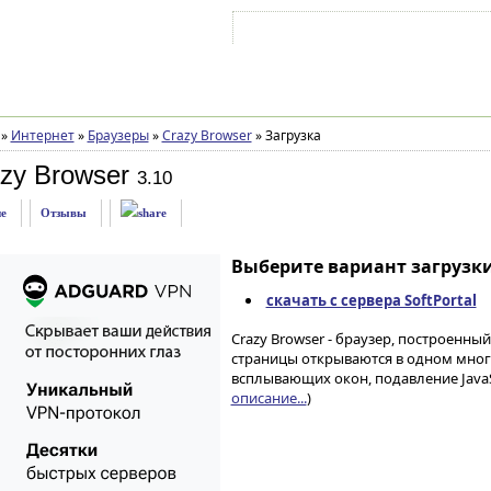
Войти на аккаунт
Зарегистрироваться
»
Интернет
»
Браузеры
»
Crazy Browser
»
Загрузка
zy Browser
3.10
е
Отзывы
Выберите вариант загрузки
скачать с сервера SoftPortal
Crazy Browser - браузер, построенный 
страницы открываются в одном мног
всплывающих окон, подавление JavaSc
описание...
)