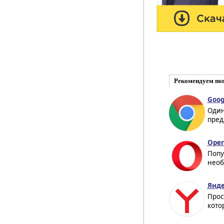
Рекомендуем по
Goog
Один
пред
Oper
Попу
необ
Янде
Прос
кото