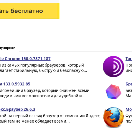
пулярное
le Chrome 150.0.7871.187
Tor
 из самых популярных браузеров, который
Пр
лагает стабильную, быструю и безопасную...
ин
a 133.0.5932.85
Бра
лярнейший браузер, который снабжен всеми
Без
ходимыми возможностями для удобной и...
Mai
кс.Браузер 26.6.3
Moz
той на первый взгляд браузер от компании Яндекс,
Фу
рый тем не менее обладает всеми...
пол