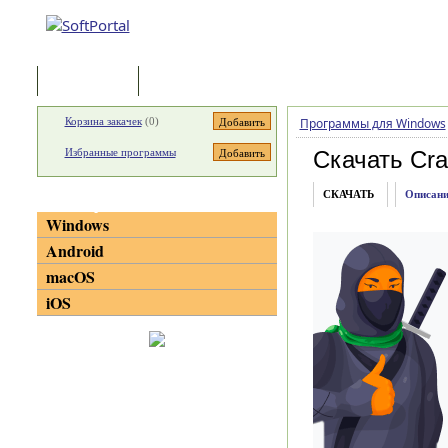
Программы
Статьи
Корзина закачек
(
0
)
Программы для Windows
Избранные программы
Скачать Cra
СКАЧАТЬ
Описани
Категории
Windows
Android
macOS
iOS