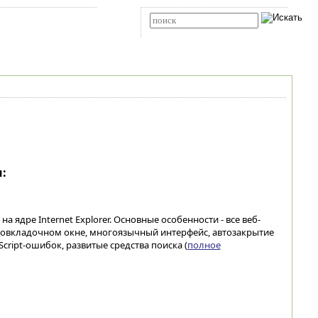
Карта сайта
RSS
Расширенный поиск
:
на ядре Internet Explorer. Основные особенности - все веб-
овкладочном окне, многоязычный интерфейс, автозакрытие
ript-ошибок, развитые средства поиска (
полное