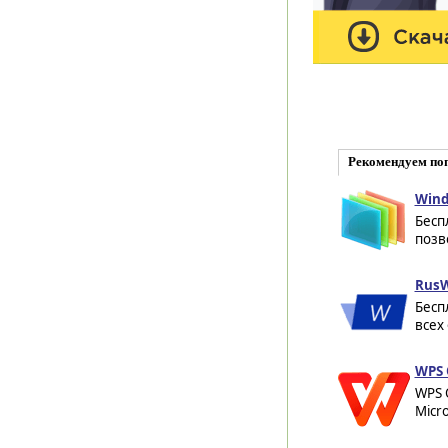
Рекомендуем по
Wind
Бесп
позв
RusW
Бесп
всех
WPS 
WPS 
Micr