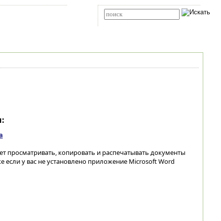
Карта сайта
RSS
Расширенный поиск
:
а
оляет просматривать, копировать и распечатывать документы
же если у вас не установлено приложение Microsoft Word