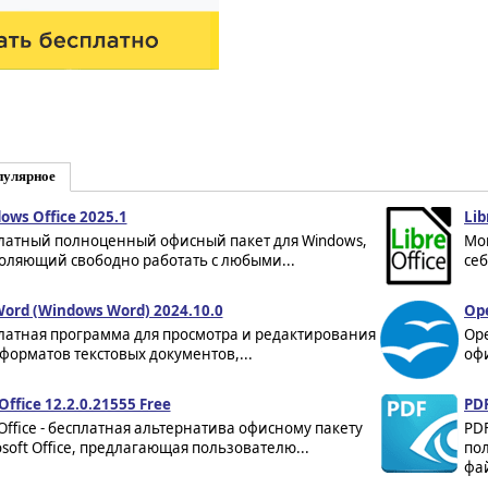
пулярное
ows Office 2025.1
Lib
латный полноценный офисный пакет для Windows,
Мо
оляющий свободно работать с любыми...
себ
ord (Windows Word) 2024.10.0
Ope
латная программа для просмотра и редактирования
Ope
 форматов текстовых документов,...
офи
Office 12.2.0.21555 Free
PDF
Office - бесплатная альтернатива офисному пакету
PDF
osoft Office, предлагающая пользователю...
по
фай