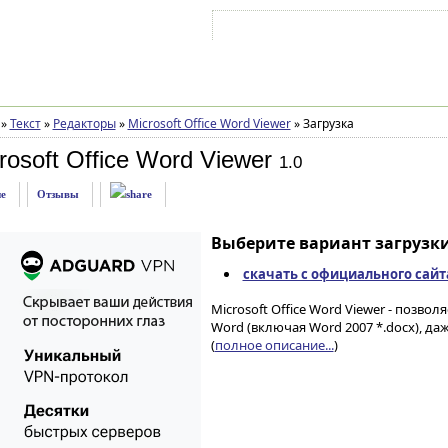
Войти на аккаунт
Зарегистрироваться
»
Текст
»
Редакторы
»
Microsoft Office Word Viewer
»
Загрузка
rosoft Office Word Viewer
1.0
е
Отзывы
Выберите вариант загрузки
скачать с официального сайт
Microsoft Office Word Viewer - позв
Word (включая Word 2007 *.docx), да
(
полное описание...
)