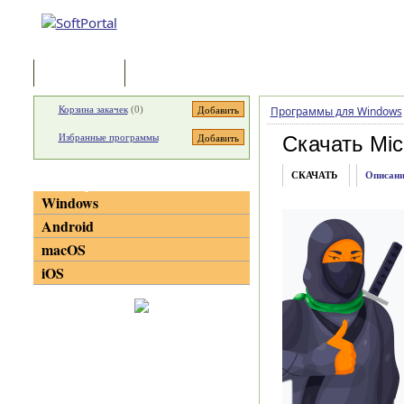
Программы
Статьи
Корзина закачек
(
0
)
Программы для Windows
Избранные программы
Скачать Mic
СКАЧАТЬ
Описани
Категории
Windows
Android
macOS
iOS