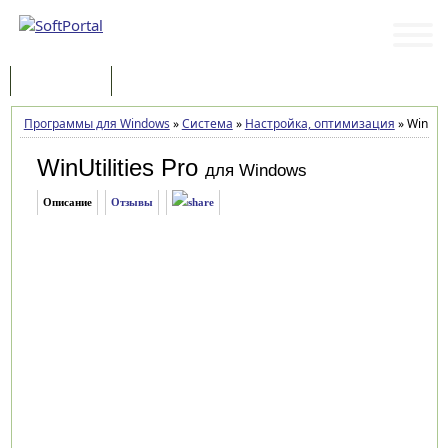
Программы
Статьи
Программы для Windows
»
Система
»
Настройка, оптимизация
»
WinUtil
WinUtilities Pro
для Windows
Описание
Отзывы