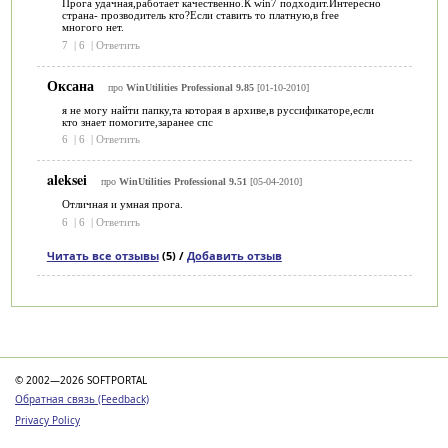
Прога удачная,работает качественно.К win7 подходит.Интересно
страна- прозводитель кто?Если ставить то платную,в free
многого нет.
7
|
6
|
Ответить
Оксана
про
WinUtilities Professional 9.85
[01-10-2010]
я не могу найти папку,та которая в архиве,в руссификаторе,если
кто знает помогите,заранее спс
6
|
6
|
Ответить
aleksei
про
WinUtilities Professional 9.51
[05-04-2010]
Отличная и умная прога.
6
|
6
|
Ответить
Читать все отзывы
(5) /
Добавить отзыв
Категории
© 2002—2026 SOFTPORTAL
Обратная связь (Feedback)
Privacy Policy