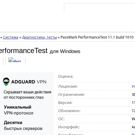
Войти на аккаунт
Зарегистрироваться
»
Система
»
Диагностика, тесты
»
PassMark PerformanceTest 11.1 build 1010
rformanceTest
для Windows
Оценка:
Лицензия:
У
Ограничение:
3
Версия:
1
Обновлено:
1
ОС:
Wi
Интерфейс:
А