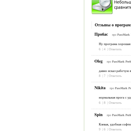
Небольш
сравните
Отзывы о программ
Пробас
про
PassMark P
Ну програма хорошая
6
|
4
|
Ответить
Oleg
про
PassMark Perfo
давно искал рабочую в
8
|
7
|
Ответить
Nikita
про
PassMark Pe
нормальная прога с у
6
|
8
|
Ответить
Spin
про
PassMark Perf
Клевая, удобная софти
9
|
6
|
Ответить