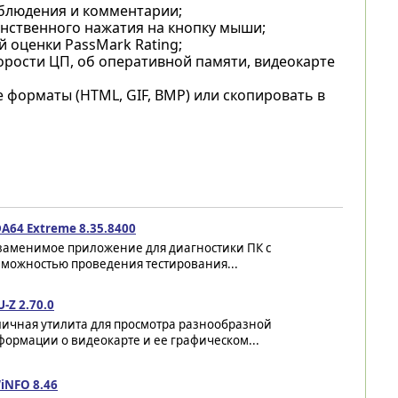
блюдения и комментарии;
динственного нажатия на кнопку мыши;
й оценки PassMark Rating;
орости ЦП, об оперативной памяти, видеокарте
форматы (HTML, GIF, BMP) или скопировать в
A64 Extreme 8.35.8400
заменимое приложение для диагностики ПК с
зможностью проведения тестирования...
-Z 2.70.0
личная утилита для просмотра разнообразной
ормации о видеокарте и ее графическом...
iNFO 8.46