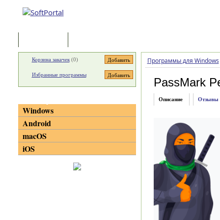
Программы
Статьи
Корзина закачек
(
0
)
Программы для Windows
Избранные программы
PassMark Pe
Категории
Описание
Отзывы
Windows
Android
macOS
iOS