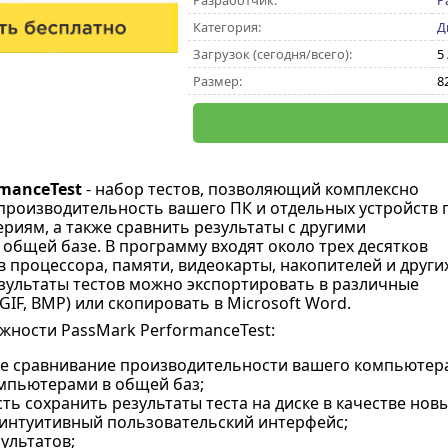
Разработчик:
P
Категория:
Д
Загрузок (сегодня/всего):
5 
Размер:
8
rmanceTest
- набор тестов, позволяющий комплексно
роизводительность вашего ПК и отдельных устройств 
риям, а также сравнить результаты с другими
общей базе. В программу входят около трех десятков
в процессора, памяти, видеокарты, накопителей и други
зультаты тестов можно экспортировать в различные
IF, BMP) или скопировать в Microsoft Word.
ности PassMark PerformanceTest:
е сравнивание производительности вашего компьютера
мпьютерами в общей баз;
ь сохранить результаты теста на диске в качестве новы
 интуитивный пользовательский интерфейс;
ультатов;