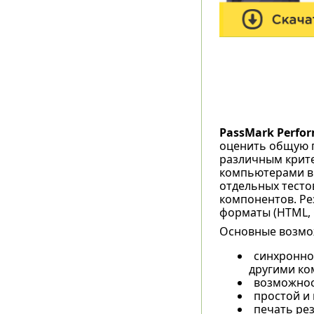
PassMark Perfo
оценить общую п
различным крите
компьютерами в 
отдельных тесто
компонентов. Ре
форматы (HTML, G
Основные возмож
синхронно
другими ко
возможност
простой и
печать рез