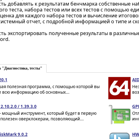
ть добавлять к результатам бенчмарка собственные на
ого теста, набора тестов или всех тестов с помощью е
ценка для каждого набора тестов и вычисление итогово
системный отчет, с подробной информацией о типе и ск
ть экспортировать полученные результаты в различные 
ord.
 "Диагностика, тесты"
20.1
AID
ая полезная программа, с помощью которой вы
Не
е всю информацию об основных...
во
2.10.2.0 / 1.39.3.0
GPU
- мощный инструмент, который будет в первую
От
 полезен оверклокерам, позволяющий...
инф
iskMark 9.0.2
HW