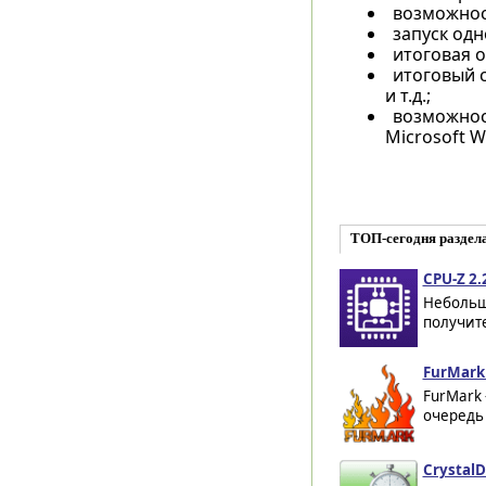
возможнос
запуск одн
итоговая о
итоговый 
и т.д.;
возможнос
Microsoft W
ТОП-сегодня раздела
CPU-Z 2.
Небольш
получит
FurMark 
FurMark 
очередь
CrystalD