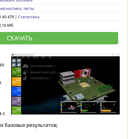
assMark SoftWare
иагностика, тесты
/ 45 479 |
Статистика
2,16 Мб
СКАЧАТЬ
по
х
 с
х базовых результатов;