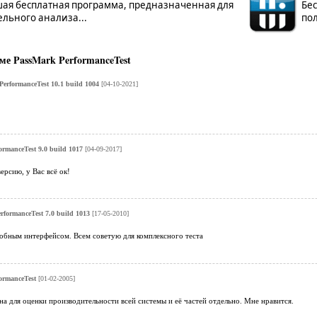
ая бесплатная программа, предназначенная для
Бес
льного анализа...
по
е PassMark PerformanceTest
erformanceTest 10.1 build 1004
[04-10-2021]
rmanceTest 9.0 build 1017
[04-09-2017]
ерсию, у Вас всё ок!
rformanceTest 7.0 build 1013
[17-05-2010]
добным интерфейсом. Всем советую для комплексного теста
ormanceTest
[01-02-2005]
на для оценки производительности всей системы и её частей отдельно. Мне нравится.