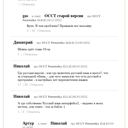
|
|
Ответить
gas
OCCT старой версии
в ответ
про
OCCT
Perestroika 15.0.11
[18-12-2025]
Купи. В чем проблема? Привыкли все нахаляву
2
|
16
|
Ответить
Димитрий
про
OCCT Perestroika 14.0.11
[14-06-2025]
Шляпа орёт ставь 10-ку
1
|
|
Ответить
Николай
про
OCCT Perestroika 13.1.12
[06-02-2025]
Где русская версия - или где включить русский язык в проге?, что
за очередной обман, - для чего написали что есть русский в
программе - в настрйках нет переключения языков.
17
|
36
|
Ответить
Николай
про
OCCT Perestroika 13.1.12
[06-02-2025]
А где собственно Русский язык интерфейса?, - видимо в моих
мечтах, или опять - ток за бабло :(
1
|
4
|
Ответить
Артур
Николай
в ответ
про
OCCT Perestroika 15.0.13
[10-
01-2026]