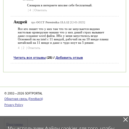
Словарик в интернете вполне себе бесплатный.
|
4
|
Ответить
Андрей
про
OCCT Perestroika 13.1.12
[12-01-2025]
Все кто пишет что у них там что то не запускается видимо
настолько криворукие макаки что у них дикий страх вызывает
даже создание word файла. Ибо у меня запустилось везде
Основной пк на intel с 11 виндой, рабочий пк на 10 винде планш
китайский на 11 винде и даже о чудо ноут на 5 рязане.
4
|
2
|
Ответить
Читать все отзывы
(25) /
Добавить отзыв
Категории
© 2002—2026 SOFTPORTAL
Обратная связь (Feedback)
Privacy Policy
Программы
Мы используем файлы
cookies
для того, чтобы