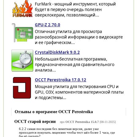
FurMark - мощный инструмент, который
будет в первую очередь полезен
оверклокерам, позволяющий...
GPU-Z 2.70.0
Отличная утилита для просмотра
разнообразной информации о видеокарте
и ее графическом...
CrystalDiskMark 9.0.2
Небольшая бесплатная программа,
предназначенная для сравнительного
анализа...
OCCT Perestroika 17.0.12
Мощная утилита для тестирования CPU и
GPU, ОЗУ, компонентов материнской платы
и подсистемы...
Отзывы о программе OCCT Perestroika
OCCT старой версии
про
OCCT Perestroika 15.0.7
[08-11-2025]
6.2.2 самая последняя без лимитная версия, далее уже
приходится покупать лицензию чтобы тест шёл более 1 часа, где
бы её скачать?