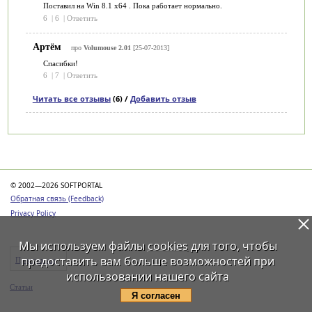
Поставил на Win 8.1 x64 . Пока работает нормально.
6
|
6
|
Ответить
Артём
про
Volumouse 2.01
[25-07-2013]
Спасибки!
6
|
7
|
Ответить
Читать все отзывы
(6) /
Добавить отзыв
Категории
© 2002—2026 SOFTPORTAL
Обратная связь (Feedback)
Privacy Policy
Мы используем файлы
cookies
для того, чтобы
предоставить вам больше возможностей при
Программы
использовании нашего сайта
Статьи