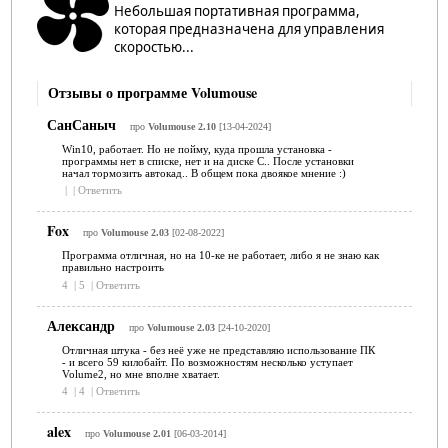
Небольшая портативная программа,
которая предназначена для управления
скоростью...
Отзывы о программе Volumouse
СанСаныч
про
Volumouse 2.10
[13-04-2024]
Win10, работает. Но не пойму, куда прошла установка -
программы нет в списке, нет и на диске С.. После установки
начал тормозить автокад.. В общем пока двоякое мнение :)
|
|
Ответить
Fox
про
Volumouse 2.03
[02-08-2022]
Программа отличная, но на 10-ке не работает, либо я не знаю как
правильно настроить
4
|
5
|
Ответить
Александр
про
Volumouse 2.03
[24-10-2020]
Отличная штука - без неё уже не представляю использование ПК
- и всего 59 килобайт. По возможностям несколько уступает
Volume2, но мне вполне хватает.
4
|
4
|
Ответить
alex
про
Volumouse 2.01
[06-03-2014]