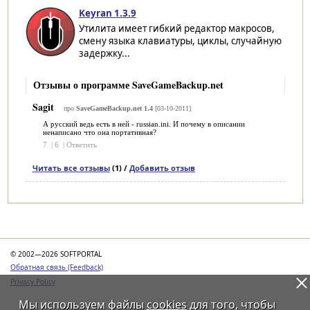
Keyran 1.3.9
Утилита имеет гибкий редактор макросов,
смену языка клавиатуры, циклы, случайную
задержку...
Отзывы о программе SaveGameBackup.net
Sagit
про
SaveGameBackup.net 1.4
[03-10-2011]
А русский ведь есть в ней - russian.ini. И почему в описании
ненаписано что она портативная?
7
|
6
|
Ответить
Читать все отзывы
(1) /
Добавить отзыв
Категории
© 2002—2026 SOFTPORTAL
Обратная связь (Feedback)
Privacy Policy
Мы используем файлы
cookies
для того, чтобы