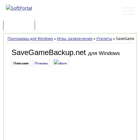
Программы
Статьи
Программы для Windows
»
Игры, развлечения
»
Утилиты
»
SaveGameBack
SaveGameBackup.net
для Windows
Описание
Отзывы