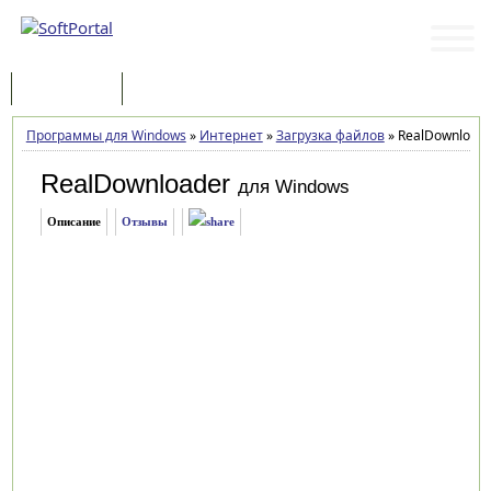
Программы
Статьи
Программы для Windows
»
Интернет
»
Загрузка файлов
»
RealDownloade
RealDownloader
для Windows
Описание
Отзывы