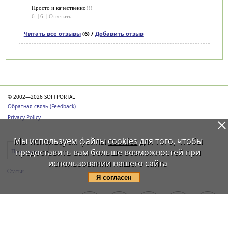
Просто и качественно!!!
6
|
6
|
Ответить
Читать все отзывы
(6) /
Добавить отзыв
Категории
© 2002—2026 SOFTPORTAL
Обратная связь (Feedback)
Privacy Policy
Мы используем файлы
cookies
для того, чтобы
предоставить вам больше возможностей при
Программы
использовании нашего сайта
Статьи