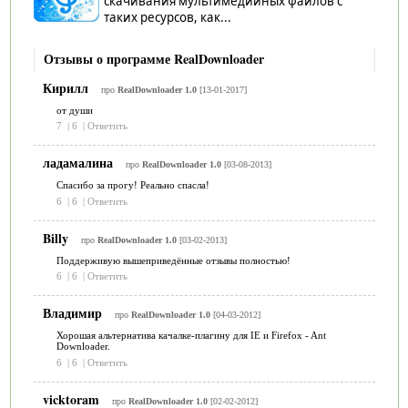
скачивания мультимедийных файлов с
таких ресурсов, как...
Отзывы о программе RealDownloader
Кирилл
про
RealDownloader 1.0
[13-01-2017]
от души
7
|
6
|
Ответить
ладамалина
про
RealDownloader 1.0
[03-08-2013]
Спасибо за прогу! Реально спасла!
6
|
6
|
Ответить
Billy
про
RealDownloader 1.0
[03-02-2013]
Поддерживую вышеприведённые отзывы полностью!
6
|
6
|
Ответить
Владимир
про
RealDownloader 1.0
[04-03-2012]
Хорошая альтернатива качалке-плагину для IE и Firefox - Ant
Downloader.
6
|
6
|
Ответить
vicktoram
про
RealDownloader 1.0
[02-02-2012]