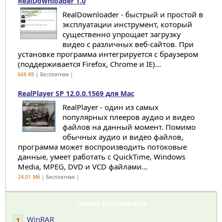
RealDownloader 1.0
RealDownloader - быстрый и простой в
эксплуатации инструмент, который
существенно упрощает загрузку
видео с различных веб-сайтов. При
установке программа интегрируется с браузером
(поддерживается Firefox, Chrome и IE)...
666 Кб
| Бесплатная |
RealPlayer SP 12.0.0.1569 для Mac
RealPlayer - один из самых
популярных плееров аудио и видео
файлов на данный момент. Помимо
обычных аудио и видео файлов,
программа может воспроизводить потоковые
данные, умеет работать с QuickTime, Windows
Media, MPEG, DVD и VCD файлами...
24,01 Мб
| Бесплатная |
Самые популярные
WinRAR
1