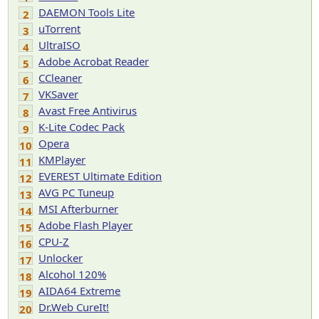
DAEMON Tools Lite
2
uTorrent
3
UltraISO
4
Adobe Acrobat Reader
5
CCleaner
6
VKSaver
7
Avast Free Antivirus
8
K-Lite Codec Pack
9
Opera
10
KMPlayer
11
EVEREST Ultimate Edition
12
AVG PC Tuneup
13
MSI Afterburner
14
Adobe Flash Player
15
CPU-Z
16
Unlocker
17
Alcohol 120%
18
AIDA64 Extreme
19
Dr.Web CureIt!
20