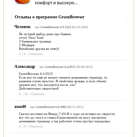
комфорт и высокую...
Отзывы о программе GreenBrowser
Человек
про
GreenBrowser 6.9.1223
[05-10-2020]
Не лучший выбор даже про бывать.
отчет Virus Total
3 банковских троянца
2 Малваря
Китайские друзья не спят))
5
|
6
|
Ответить
Александр
про
GreenBrowser 6.4.0515
[02-09-2013]
GreenBrowser 6.4.0515
Если кто-то ещё не может сменить домашнюю страницу, то
решение очень простое. В свойствах ярлыка, в поле объект
удалите всё, что находится после .exe"
Действительно скоростной
6
|
10
|
Ответить
assa40
про
GreenBrowser 6.0.1002
[06-11-2011]
Скачал поставил на Винду-7-64.И о чудо он вставил по скорости
все что до этого я ставил.Единственное не могу настроить
домашнюю страницу а так работает очень шустро порадовал.
6
|
6
|
Ответить