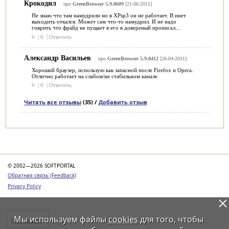
Крокодил
про
GreenBrowser 5.9.0609
[21-06-2011]
Не знаю что там намудрили но в ХРsp3 он не работает. В инет
выходить откался. Может сам что-то намудрил. И не надо
говрить что фрайд не пущает я его в довереный прописал...
6
|
6
|
Ответить
Александр Васильев
про
GreenBrowser 5.9.0412
[26-04-2011]
Хороший браузер, использую как запасной после Firefox и Opera.
Отлично работает на слабом/не стабильном канале
6
|
6
|
Ответить
Читать все отзывы
(35) /
Добавить отзыв
Категории
© 2002—2026 SOFTPORTAL
Обратная связь (Feedback)
Privacy Policy
Мы используем файлы
cookies
для того, чтобы
Программы