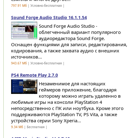
797.91 Мб
| Условно-бесплатная |
Sound Forge Audio Studio 16.1.1.54
Sound Forge Audio Studio -
облегченный вариант популярного
аудиоредактора Sound Forge.
Оснащен функциями для записи, редактирования,
кодирования, а также захвата аудио с внешних
источников...
943.67 Мб
| Условно-бесплатная |
PS4 Remote Play 2.7.0
Незаменимое для настоящих
геймеров приложение, благодаря
которому можно играть удаленно в
любимые игры на консоли PlayStation 4
непосредственно с ПК или ноутбука. Кроме этого
поддерживаются PlayStation TV, PS Vita, а также
устройства серии Sony Xperia...
9.34 Мб
| Бесплатная |