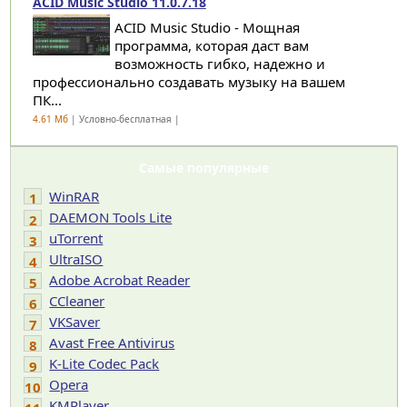
ACID Music Studio 11.0.7.18
ACID Music Studio - Мощная
программа, которая даст вам
возможность гибко, надежно и
профессионально создавать музыку на вашем
ПК...
4.61 Мб
| Условно-бесплатная |
Самые популярные
WinRAR
1
DAEMON Tools Lite
2
uTorrent
3
UltraISO
4
Adobe Acrobat Reader
5
CCleaner
6
VKSaver
7
Avast Free Antivirus
8
K-Lite Codec Pack
9
Opera
10
KMPlayer