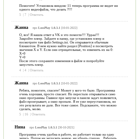
Помогите! Установила виндовс 11 теперь программа не видит ни
одного видеофайла, что делать ?!!!
5
|
7
|
Ответить
Жанна
про
LossPlay 1.0.3.1
[10-01-2022]
О, все! Я нашла ответ в VK и это помогло!!! Урраа!!!
Закройте плеер. Зайдите в папку, где установлен плеер и
посмотрите там файл Settings.ini. Он открывается обычным
блокнотом. В нем нужно найти раздел [Position] и посмотреть
значения X и Y. Если они отрицательные, то изменить их на 0:
X=0
Y=0
После этого сохраните изменения в файле и попробуйте
запустить плеер.
4
|
4
|
Ответить
Жанна
про
LossPlay 1.0.3.1
[10-01-2022]
Ребята, помогите, спасите! Может у кого-то было. Программка
очень хорошая, просто спасает. Но перестало открываться само
окно программы. Главное при запуске в панели задач появляется,
файл проигрывает, а окно пропало. Я ее уже переустановила, но
это результата не дало. Все тоже самое. Подскажите, что можно
сделать, молю.
5
|
16
|
Ответить
Нина
про
LossPlay 1.0.3.1
[30-10-2021]
Программа очень удобна в работе, но работает только на одну
запись. Потом ни загрузить новую, ни убрать старую... Работать