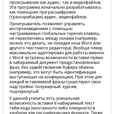
проигрывания как аудио-, так и видеофайлов.
Эта программа изначально разрабатывалась
как помощник при расшифровке
(транскрибации) аудио-, видеофайлов.
Проигрыватель позволяет управлять
воспроизведением с помощью
настраиваемых глобальных горячих клавиш,
не переключаясь между окнами (например,
можно это делать, не покидая окна Word или
другого текстового редактора). Вообще плеер
максимально адаптирован для работы именно
с Word: встроены возможности вставки прямо
в набираемый документ предустановленных
фраз, без задействования буфера обмена
(например, это могут быть идентификации
выступающих на конференции). При этом для
каждой вставляемой фразы существуют свои
надстройки: полужирный, курсив,
подчеркнутый.
У данной утилиты есть уникальная
возможность вставки в набираемый текст
тайм-кода (монтажного либо плеерного) в
удобном для расшифровщика формате. Также