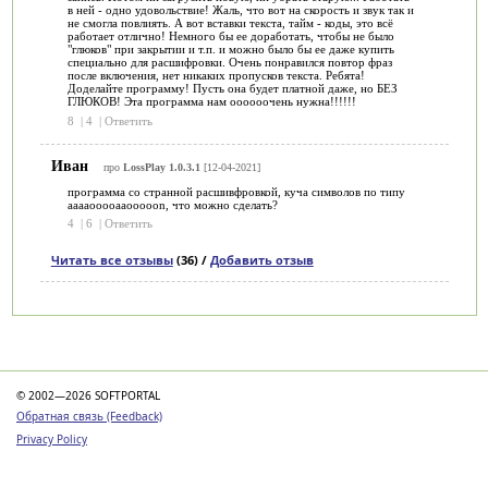
в ней - одно удовольствие! Жаль, что вот на скорость и звук так и
не смогла повлиять. А вот вставки текста, тайм - коды, это всё
работает отлично! Немного бы ее доработать, чтобы не было
"глюков" при закрытии и т.п. и можно было бы ее даже купить
специально для расшифровки. Очень понравился повтор фраз
после включения, нет никаких пропусков текста. Ребята!
Доделайте программу! Пусть она будет платной даже, но БЕЗ
ГЛЮКОВ! Эта программа нам оооооочень нужна!!!!!!
8
|
4
|
Ответить
Иван
про
LossPlay 1.0.3.1
[12-04-2021]
программа со странной расшивфровкой, куча символов по типу
aaaaooooaaooooon, что можно сделать?
4
|
6
|
Ответить
Читать все отзывы
(36) /
Добавить отзыв
Категории
© 2002—2026 SOFTPORTAL
Обратная связь (Feedback)
Privacy Policy