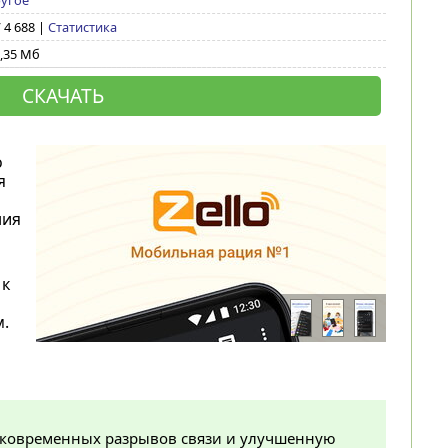
угое
/ 4 688 |
Статистика
,35 Мб
СКАЧАТЬ
о
я
ния
 к
.
атковременных разрывов связи и улучшенную