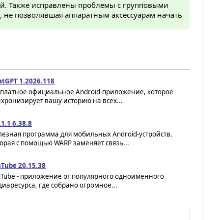
й. Также исправлены проблемы с групповыми
а, не позволявшая аппаратным аксессуарам начать
atGPT 1.2026.118
сплатное официальное Android-приложение, которое
хронизирует вашу историю на всех...
.1.1 6.38.8
езная программа для мобильных Android-устройств,
орая с помощью WARP заменяет связь...
Tube 20.15.38
uTube - приложение от популярного одноименного
иаресурса, где собрано огромное...