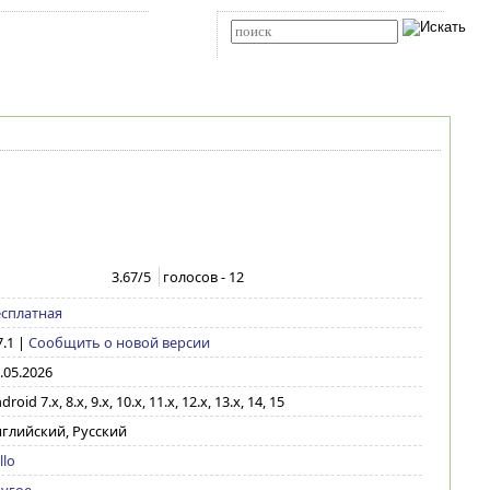
Карта сайта
RSS
Расширенный поиск
3.67
/5
голосов -
12
сплатная
7.1
|
Сообщить о новой версии
.05.2026
droid 7.x, 8.x, 9.x, 10.x, 11.x, 12.x, 13.x, 14, 15
глийский, Русский
llo