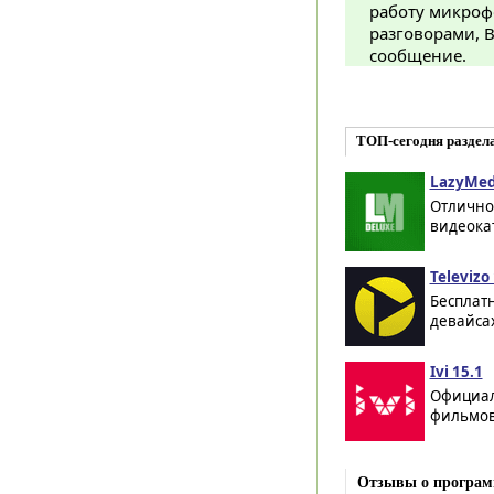
работу микроф
разговорами, B
сообщение.
ТОП-сегодня раздел
LazyMed
Отлично
видеокат
Televizo 
Бесплатн
девайсах
Ivi 15.1
Официал
фильмов,
Отзывы о программ