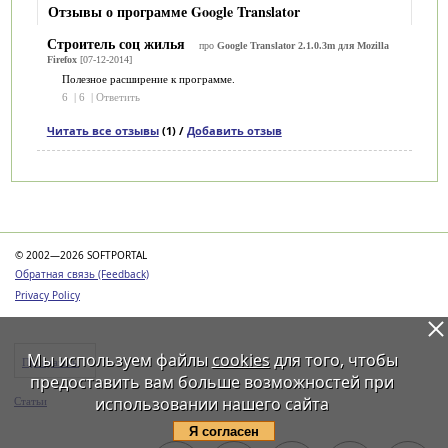
Отзывы о программе Google Translator
Строитель соц жилья
про
Google Translator 2.1.0.3m для Mozilla
Firefox
[07-12-2014]
Полезное расширение к программе.
6
|
6
|
Ответить
Читать все отзывы
(1) /
Добавить отзыв
Категории
© 2002—2026 SOFTPORTAL
Обратная связь (Feedback)
Privacy Policy
Мы используем файлы
cookies
для того, чтобы
Программы
предоставить вам больше возможностей при
использовании нашего сайта
Статьи