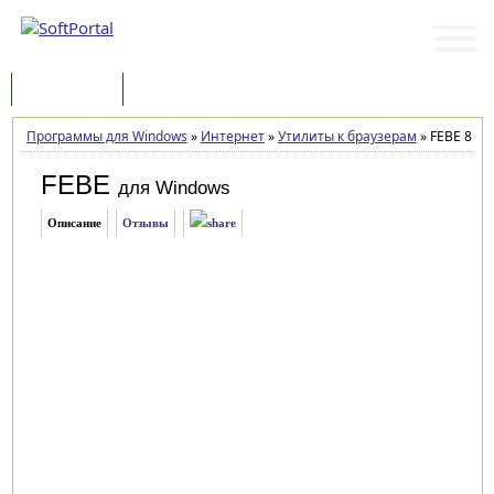
Программы
Статьи
Программы для Windows
»
Интернет
»
Утилиты к браузерам
»
FEBE 8.9.3
FEBE
для Windows
Описание
Отзывы