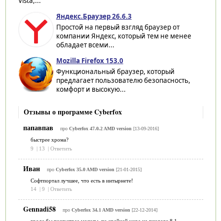
Vista,...
Яндекс.Браузер 26.6.3
Простой на первый взгляд браузер от
компании Яндекс, который тем не менее
обладает всеми...
Mozilla Firefox 153.0
Функциональный браузер, который
предлагает пользователю безопасность,
комфорт и высокую...
Отзывы о программе Cyberfox
папавпав
про
Cyberfox 47.0.2 AMD version
[13-09-2016]
быстрее хрома?
9
|
13
|
Ответить
Иван
про
Cyberfox 35.0 AMD version
[21-01-2015]
Софтпортал лучшее, что есть в интырнете!
14
|
9
|
Ответить
Gennadi58
про
Cyberfox 34.1 AMD version
[22-12-2014]