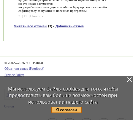
вроде бы пошустрее мозилы. по крайней мере на виндовс 8.1.
но это имхо разумеется.
но разработчики молодцы.спасибо за браузер. так хе спасибо
софтпорталу за нужные и полезные программы.
7
|
11
|
Ответить
Читать все отзывы
(3) /
Добавить отзыв
Категории
© 2002—2026 SOFTPORTAL
Обратная связь (Feedback)
Privacy Policy
Мы используем файлы
cookies
для того, чтобы
предоставить вам больше возможностей при
Программы
использовании нашего сайта
Статьи