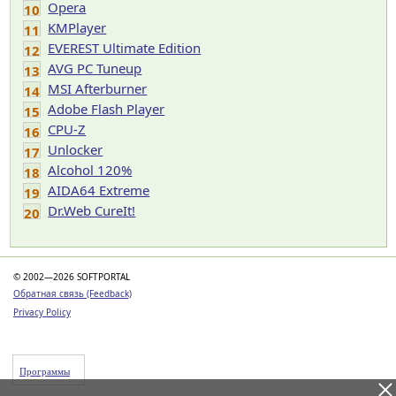
Opera
10
KMPlayer
11
EVEREST Ultimate Edition
12
AVG PC Tuneup
13
MSI Afterburner
14
Adobe Flash Player
15
CPU-Z
16
Unlocker
17
Alcohol 120%
18
AIDA64 Extreme
19
Dr.Web CureIt!
20
© 2002—2026 SOFTPORTAL
Обратная связь (Feedback)
Privacy Policy
Программы