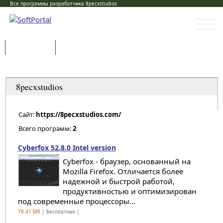
Все программы разработчика 8pecxstudios
Программы
Статьи
Категории
8pecxstudios
Сайт:
https://8pecxstudios.com/
Всего программ:
2
Cyberfox 52.8.0 Intel version
Cyberfox - браузер, основанный на
Mozilla Firefox. Отличается более
надежной и быстрой работой,
продуктивностью и оптимизирован
под современные процессоры...
78.41 Мб
| Бесплатная |