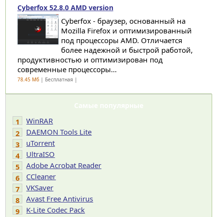
Cyberfox 52.8.0 AMD version
Cyberfox - браузер, основанный на
Mozilla Firefox и оптимизированный
под процессоры AMD. Отличается
более надежной и быстрой работой,
продуктивностью и оптимизирован под
современные процессоры...
78.45 Мб
| Бесплатная |
Самые популярные
WinRAR
1
DAEMON Tools Lite
2
uTorrent
3
UltraISO
4
Adobe Acrobat Reader
5
CCleaner
6
VKSaver
7
Avast Free Antivirus
8
K-Lite Codec Pack
9