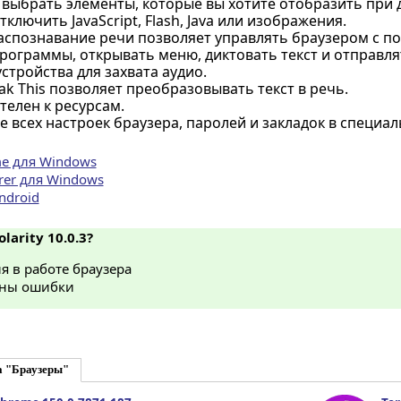
выбрать элементы, которые вы хотите отобразить при д
ключить JavaScript, Flash, Java или изображения.
аспознавание речи позволяет управлять браузером с п
программы, открывать меню, диктовать текст и отправля
стройства для захвата аудио.
k This позволяет преобразовывать текст в речь.
телен к ресурсам.
 всех настроек браузера, паролей и закладок в специал
e для Windows
orer для Windows
Android
larity 10.0.3?
 в работе браузера
ны ошибки
а "Браузеры"