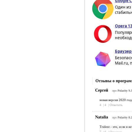
Google 
Один из
стабильн
Opera 13
Популяр
необход
Браузер 
Безопасн
Mail.ru,
Отзывы о программ
Сергей
про
Polarity 9.
новая версия 2020 года
4
|
4
|
Ответить
Natalia
про
Polarity 8.
Trident - это, если я 
7
|
6
|
Ответить