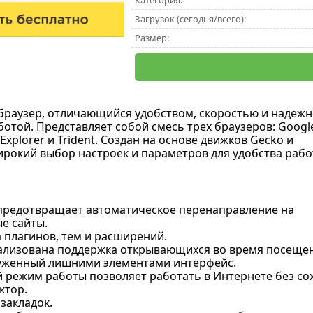
Категория:
Загрузок (сегодня/всего):
Размер:
браузер, отличающийся удобством, скоростью и надеж
ботой. Представляет собой смесь трех браузеров: Googl
 Explorer и Trident. Создан на основе движков Gecko и
широкий выбор настроек и параметров для удобства раб
r предотвращает автоматическое перенаправление на
е сайты.
 плагинов, тем и расширений.
ализована поддержка открывающихся во время посещени
уженный лишними элементами интерфейс.
 режим работы позволяет работать в Интернете без со
ктор.
закладок.