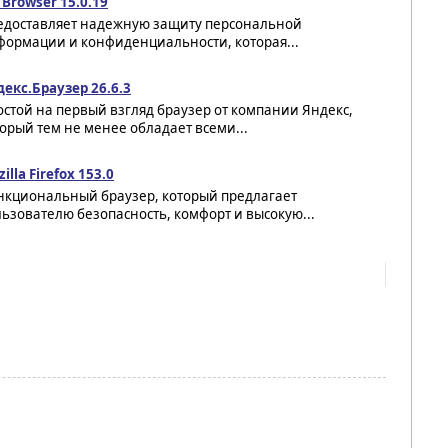
 Browser 15.0.19
едоставляет надежную защиту персональной
формации и конфиденциальности, которая...
екс.Браузер 26.6.3
стой на первый взгляд браузер от компании Яндекс,
орый тем не менее обладает всеми...
illa Firefox 153.0
нкциональный браузер, который предлагает
ьзователю безопасность, комфорт и высокую...