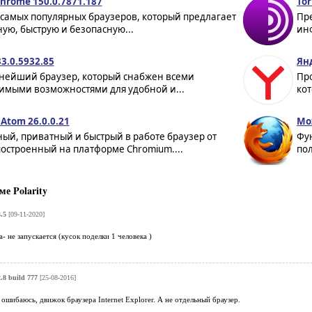
Chrome 150.0.7871.187
Tor
 самых популярных браузеров, который предлагает
Пр
ую, быструю и безопасную...
ин
3.0.5932.85
Янд
нейший браузер, который снабжен всеми
Про
имыми возможностями для удобной и...
кот
Atom 26.0.0.21
Moz
ый, приватный и быстрый в работе браузер от
Фу
 построенный на платформе Chromium....
пол
е Polarity
3.5
[09-11-2020]
- не запускается (кусок поделки 1 человека )
2.8 build 777
[25-08-2016]
не ошибаюсь, движок браузера Internet Explorer. А не отдельный браузер.