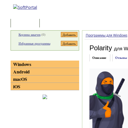
Программы
Статьи
Корзина закачек
(
0
)
Программы для Windows
Избранные программы
Polarity
для W
Категории
Описание
Отзывы
Windows
Android
macOS
iOS