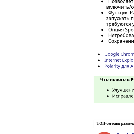
Позволяет 
включить/от
Функция Р
запускать 
требуются у
Опция Spea
Нетребова
Сохранение
Google Chrom
Internet Expl
Polarity для 
Что нового в Po
Улучшения
Исправле
ТОП-сегодня раздел