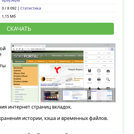
Браузеры
0 / 8 092 |
Статистика
1,15 Мб
СКАЧАТЬ
ной
e
оты
я интернет страниц вкладок.
хранения истории, кэша и временных файлов.