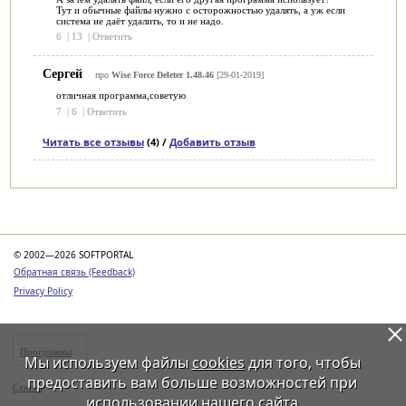
Тут и обычные файлы нужно с осторожностью удалять, а уж если
система не даёт удалить, то и не надо.
6
|
13
|
Ответить
Сергей
про
Wise Force Deleter 1.48.46
[29-01-2019]
отличная программа,советую
7
|
6
|
Ответить
Читать все отзывы
(4) /
Добавить отзыв
Категории
© 2002—2026 SOFTPORTAL
Обратная связь (Feedback)
Privacy Policy
Программы
Мы используем файлы
cookies
для того, чтобы
предоставить вам больше возможностей при
Статьи
использовании нашего сайта