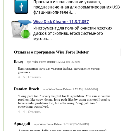
Простая в использовании утилита,
предназначенная для форматирования USB
флэш-накопителей,...
Wise Disk Cleaner 11.3.7.857
Инструмент для полной очистки жестких
дисков от скопившегося системного
мусора....
Отзывы о программе Wise Force Deleter
Влад
про
Wise Force Deleter 1.53.54
[10-06-2021]
Единственная, которая удалила файлы , которые не хотели
удалятся.
4
|
5
|
Ответить
Damien Brock
про
Wise Force Deleter 1.52.53
[12-05-2020]
"Long path tool" is very helpful for this problem. You can solve this
problem like copy, delete, long path files by using this tool.I used to
have similar problems too, but after using "long path tool"
everything was solved.
4
|
4
|
Ответить
Аркадий
про
Wise Force Deleter 1.51.52
[22-10-2019]
А зачем удалять файл, если его другая программа использует?