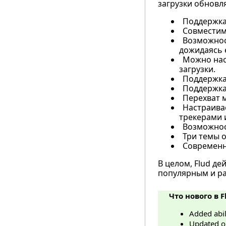
загрузки обновл
Поддержка 
Совместимо
Возможнос
дожидаясь 
Можно нас
загрузки.
Поддержка
Поддержка
Перехват 
Настраива
трекерами 
Возможност
Три темы о
Современн
В целом, Flud д
популярным и ра
Что нового в F
Added abil
Updated o