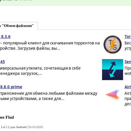
а "Обмен файлами"
 8.3.6
Tor
 – популярный клиент для скачивания торрентов на
Бес
ройстве. Загрузив файлы, вы...
уст
.45
Sen
иверсальная утилита, сочетающая в себе
Пр
енеджера загрузок,...
моб
8.8.0.prime
Air
- приложение для обмена любыми файлами между
Air
ми устройствами, а также для...
пра
дес
ме Flud
 1.4.7.2 для Android
[20-10-2020]