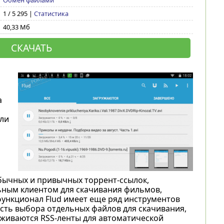
Обмен файлами
1 / 5 295 |
Статистика
40,33 Мб
СКАЧАТЬ
а
или
обычных и привычных торрент-ссылок,
льным клиентом для скачивания фильмов,
: функционал Flud имеет еще ряд инструментов
ность выбора отдельных файлов для скачивания,
рживаются RSS-ленты для автоматической