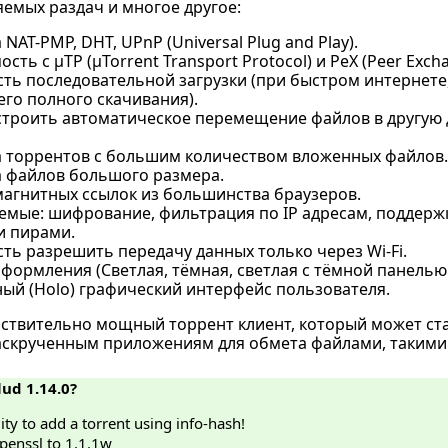
яемых раздач и многое другое:
NAT-PMP, DHT, UPnP (Universal Plug and Play).
сть с µTP (µTorrent Transport Protocol) и PeX (Peer Excha
ть последовательной загрузки (при быстром интернете
его полного скачивания).
троить автоматическое перемещение файлов в другую 
 торрентов с большим количеством вложенных файлов.
 файлов большого размера.
магнитных ссылок из большинства браузеров.
емые: шифрование, фильтрация по IP адресам, поддержк
и пирами.
ь разрешить передачу данных только через Wi-Fi.
формления (Светлая, тёмная, светлая с тёмной панелью
ый (Holo) графический интерфейс пользователя.
ействительно мощный торрент клиент, который может с
скрученным приложениям для обмета файлами, такими ка
lud 1.14.0?
ity to add a torrent using info-hash!
penssl to 1.1.1w