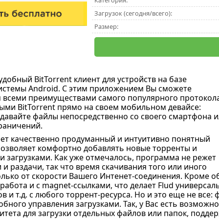
Категория:
Загрузок (сегодня/всего):
Размер:
удобный BitTorrent клиент для устройств на базе
стемы Android. С этим приложением Вы сможете
 всеми преимуществами самого популярного протокол
ыми BitTorrent прямо на своем мобильном девайсе:
здавайте файлы непосредственно со своего смартфона 
раничений.
ет качественно продуманный и интуитивно понятный
позволяет комфортно добавлять новые торренты и
и загрузками. Как уже отмечалось, программа не режет
 и раздачи, так что время скачивания того или иного
олько от скорости Вашего Интенет-соединения. Кроме 
работа и с magnet-ссылками, что делает Flud универса
в и т.д. с любого торрент-ресурса. Но и это еще не все
обного управления загрузками. Так, у Вас есть возмож
итета для загрузки отдельных файлов или папок, подде