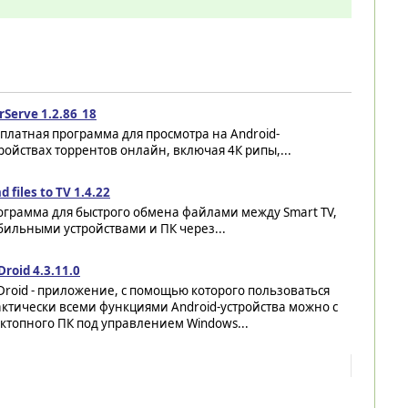
rServe 1.2.86_18
платная программа для просмотра на Android-
ройствах торрентов онлайн, включая 4К рипы,...
d files to TV 1.4.22
ограмма для быстрого обмена файлами между Smart TV,
ильными устройствами и ПК через...
Droid 4.3.11.0
Droid - приложение, с помощью которого пользоваться
ктически всеми функциями Android-устройства можно с
ктопного ПК под управлением Windows...