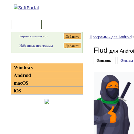
Программы
Статьи
Корзина закачек
(
0
)
Программы для Android
Избранные программы
Flud
для Andro
Категории
Описание
Отзывы
Windows
Android
macOS
iOS