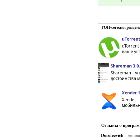
ТОП-сегодня раздел
uTorrent
uTorrent
ваше уст
Shareman 3.0
Shareman – ун
достоинства м
Xender 1
Xender 
мобильны
Отзывы о програм
Dorofeevich
про
Flud