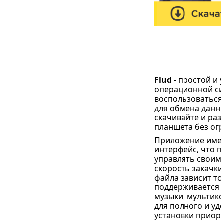
Flud
- простой и 
операционной си
воспользоваться
для обмена данн
скачивайте и ра
планшета без ог
Приложение име
интерфейс, что 
управлять своим
скорость закачки
файла зависит т
поддерживается 
музыки, мультико
для полного и уд
установки приор