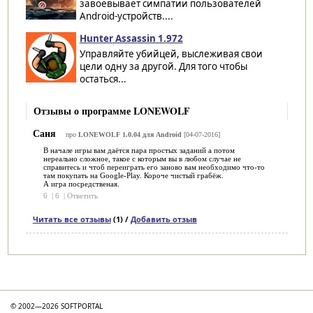
завоевывает симпатии пользователей
Android-устройств....
Hunter Assassin 1.972
Управляйте убийцей, выслеживая свои
цели одну за другой. Для того чтобы
остаться...
Отзывы о программе LONEWOLF
Саня
про
LONEWOLF 1.0.04 для Android
[04-07-2016]
В начале игры вам даётся пара простых заданий а потом
нереально сложное, такое с которым вы в любом случае не
справитесь и чтоб переиграть его заново вам необходимо что-то
там покупать на Google-Play. Короче чистый грабёж.
А игра посредственая.
6
|
6
|
Ответить
Читать все отзывы
(1) /
Добавить отзыв
Категории
© 2002—2026 SOFTPORTAL