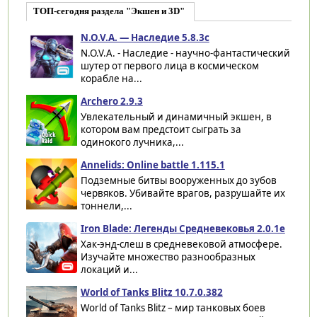
ТОП-сегодня раздела "Экшен и 3D"
N.O.V.A. — Наследие 5.8.3c
N.O.V.A. - Наследие - научно-фантастический
шутер от первого лица в космическом
корабле на...
Archero 2.9.3
Увлекательный и динамичный экшен, в
котором вам предстоит сыграть за
одинокого лучника,...
Annelids: Online battle 1.115.1
Подземные битвы вооруженных до зубов
червяков. Убивайте врагов, разрушайте их
тоннели,...
Iron Blade: Легенды Средневековья 2.0.1e
Хак-энд-слеш в средневековой атмосфере.
Изучайте множество разнообразных
локаций и...
World of Tanks Blitz 10.7.0.382
World of Tanks Blitz – мир танковых боев