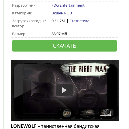
Разработчик:
FDG Entertainment
Категория:
Экшен и 3D
Загрузок (сегодня/
0 / 1 251 |
Статистика
всего):
Размер:
88,07 Мб
СКАЧАТЬ
LONEWOLF
– таинственная бандитская