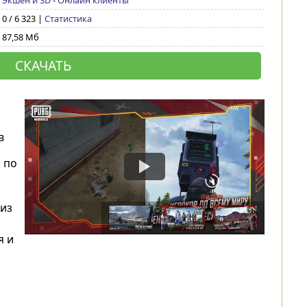
Экшен и 3D
-
Онлайн клиенты
0 / 6 323 |
Статистика
87,58 Мб
СКАЧАТЬ
в
 по
из
я и