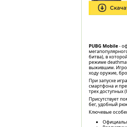
PUBG Mobile
- о
мегапопулярного 
битва), в которо
режиме deathmat
выжившим. Игрок
ходу оружие, бр
При запуске игр
смартфона и пре
трех доступных (
Присутствует по
бег, удобный рю
Ключевые особе
Официальн