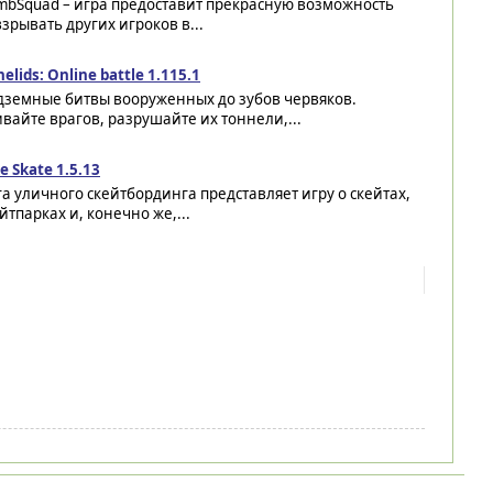
mbSquad – игра предоставит прекрасную возможность
зрывать других игроков в...
elids: Online battle 1.115.1
дземные битвы вооруженных до зубов червяков.
вайте врагов, разрушайте их тоннели,...
e Skate 1.5.13
а уличного скейтбординга представляет игру о скейтах,
йтпарках и, конечно же,...