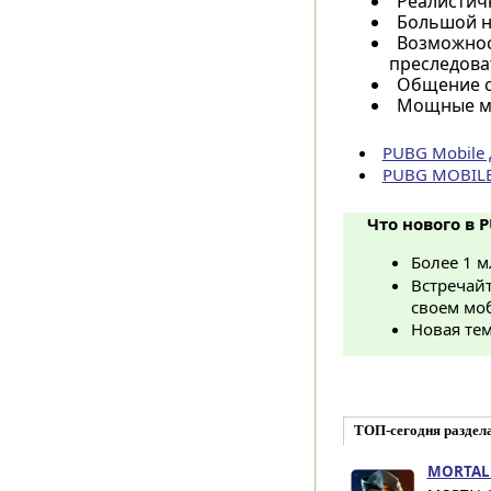
Реалистич
Большой н
Возможнос
преследова
Общение с
Мощные ме
PUBG Mobile 
PUBG MOBILE 
Что нового в P
Более 1 
Встречайт
своем мо
Новая тем
ТОП-сегодня раздел
MORTAL 