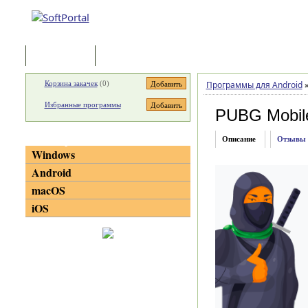
Программы
Статьи
Корзина закачек
(
0
)
Программы для Android
Избранные программы
PUBG Mobil
Категории
Описание
Отзывы
Windows
Android
macOS
iOS