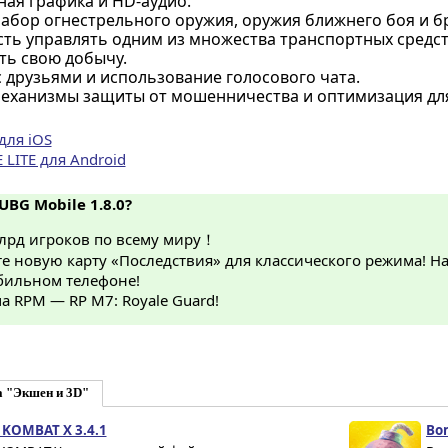
ная графика и HD-аудио.
абор огнестрельного оружия, оружия ближнего боя и б
ть управлять одним из множества транспортных средств
ть свою добычу.
 друзьями и использование голосового чата.
ханизмы защиты от мошенничества и оптимизация для 
для iOS
LITE для Android
UBG Mobile 1.8.0?
млрд игроков по всему миру！
е новую карту «Последствия» для классического режима! Н
бильном телефоне!
а RPM — RP M7: Royale Guard!
а "Экшен и 3D"
KOMBAT X 3.4.1
Bo