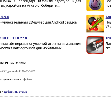
KOMBAT X – легендарный файтинг доступен и для
Bo
х устройств на Android. Соберите...
пов
 5.9.6
Ann
e - увлекательный 2D-шутер для Android с видом
По
Уби
ILE LITE 0.27.0
Tru
нная Lite-версия популярной игры на выживание
Лиг
known's Battlegrounds для мобильных...
ске
ме PUBG Mobile
 0.3.2 для Android
[24-03-2018]
ки дополнительных файлов.
) /
Добавить отзыв