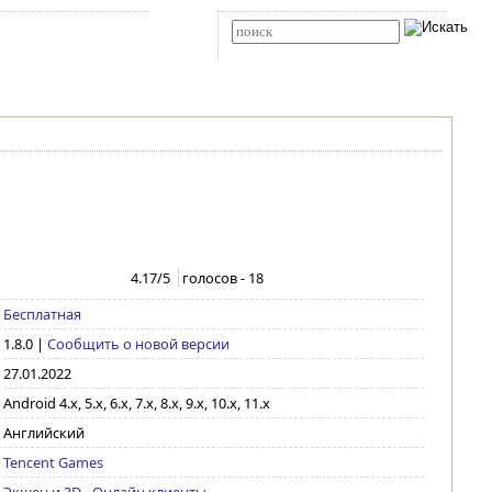
Карта сайта
RSS
Расширенный поиск
4.17
/5
голосов -
18
Бесплатная
1.8.0
|
Сообщить о новой версии
27.01.2022
Android 4.x, 5.x, 6.x, 7.x, 8.x, 9.x, 10.x, 11.x
Английский
Tencent Games