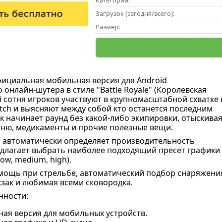
Категории:
Загрузок (сегодня/всего):
Размер:
фициальная мобильная версия для Android
онлайн-шутера в стиле "Battle Royale" (Королевская
й сотня игроков участвуют в крупномасштабной схватке 
ch и выясняют между собой кто останется последним
 начинает раунд без какой-либо экипировки, отыскивая
оню, медикаменты и прочие полезные вещи.
а автоматически определяет производительность
длагает выбрать наиболее подходящий пресет графики 
low, medium, high).
мощь при стрельбе, автоматический подбор снаряжени
кзак и любимая всеми сковородка.
нности:
ая версия для мобильных устройств.