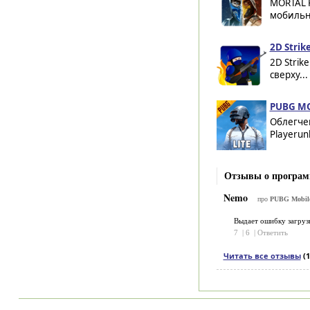
MORTAL 
мобильны
2D Strike
2D Strik
сверху...
PUBG MOB
Облегче
Playerun
Отзывы о програм
Nemo
про
PUBG Mobile
Выдает ошибку загруз
7
|
6
|
Ответить
Читать все отзывы
(1