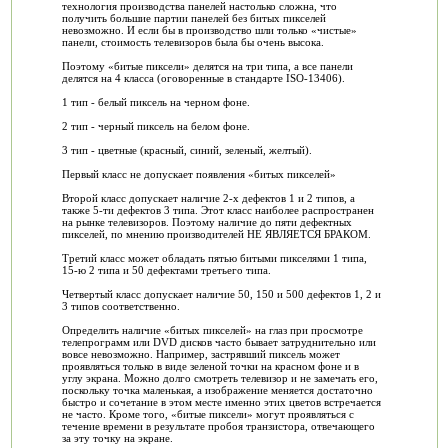
технология производства панелей настолько сложна, что
получить большие партии панелей без битых пикселей
невозможно. И если бы в производство шли только «чистые»
панели, стоимость телевизоров была бы очень высока.
Поэтому «битые пиксели» делятся на три типа, а все панели
делятся на 4 класса (оговоренные в стандарте ISO-13406).
1 тип - белый пиксель на черном фоне.
2 тип - черный пиксель на белом фоне.
3 тип - цветные (красный, синий, зеленый, желтый).
Первый класс не допускает появления «битых пикселей»
Второй класс допускает наличие 2-х дефектов 1 и 2 типов, а
также 5-ти дефектов 3 типа. Этот класс наиболее распространен
на рынке телевизоров. Поэтому наличие до пяти дефектных
пикселей, по мнению производителей НЕ ЯВЛЯЕТСЯ БРАКОМ.
Третий класс может обладать пятью битыми пикселями 1 типа,
15-ю 2 типа и 50 дефектами третьего типа.
Четвертый класс допускает наличие 50, 150 и 500 дефектов 1, 2 и
3 типов соответственно.
Определить наличие «битых пикселей» на глаз при просмотре
телепрограмм или DVD дисков часто бывает затруднительно или
вовсе невозможно. Например, застрявший пиксель может
проявляться только в виде зеленой точки на красном фоне и в
углу экрана. Можно долго смотреть телевизор и не замечать его,
поскольку точка маленькая, а изображение меняется достаточно
быстро и сочетание в этом месте именно этих цветов встречается
не часто. Кроме того, «битые пиксели» могут проявляться с
течение времени в результате пробоя транзистора, отвечающего
за эту точку на экране.