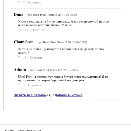
7
|
7
|
Ответить
Dima
про
Dead Pixel Tester 2.50
[16-02-2009]
У меня весь экран в битых пикселах. А потом тряпочкой протер
и все пиксели восстановились. Магия?
11
|
11
|
Ответить
Chameleon
про
Dead Pixel Tester 2.50
[13-02-2009]
чё то я не понял, ну найдет он битый пиксель, дальше то что
делать ?
7
|
16
|
Ответить
Admin
про
Dead Pixel Tester 1.2
[28-10-2005]
[Real Fack] а причем тут глаза к битым пикселам матрицы? Я не
программист, а скорее бородатый мордоворот...
7
|
7
|
Ответить
Читать все отзывы
(7) /
Добавить отзыв
Категории