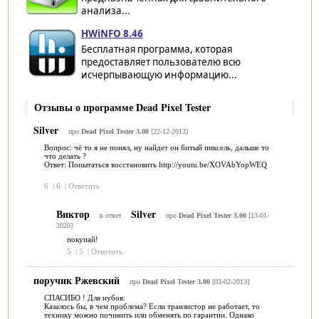
анализа...
HWiNFO 8.46
Бесплатная программа, которая
предоставляет пользователю всю
исчерпывающую информацию...
Отзывы о программе Dead Pixel Tester
Silver
про
Dead Pixel Tester 3.00
[22-12-2013]
Вопрос: чё то я не понял, ну найдет он битый пиксель, дальше то
что делать ?
Ответ: Попытаться восстановить http://youtu.be/XOVAbYopWEQ
6
|
6
|
Ответить
Виктор
Silver
в ответ
про
Dead Pixel Tester 3.00
[13-01-
2020]
покупай!
5
|
5
|
Ответить
поручик Ржевский
про
Dead Pixel Tester 3.00
[03-02-2013]
СПАСИБО ! Для нубов:
Казалось бы, в чем проблема? Если транзистор не работает, то
технику можно починить или обменять по гарантии. Однако