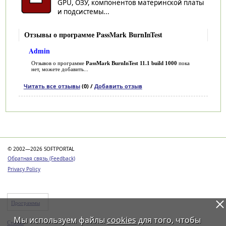
GPU, ОЗУ, компонентов материнской платы
и подсистемы...
Отзывы о программе PassMark BurnInTest
Admin
Отзывов о программе
PassMark BurnInTest 11.1 build 1000
пока
нет, можете добавить...
Читать все отзывы
(0) /
Добавить отзыв
Категории
© 2002—2026 SOFTPORTAL
Обратная связь (Feedback)
Privacy Policy
Программы
Мы используем файлы
cookies
для того, чтобы
Статьи