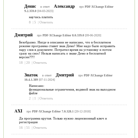
Денис
Александр
в ответ
про
PDF-XChange Editor
9.2.359.0
[04-03-2023]
научись платить
8
|
5
|
Ответить
Дмитрий
про
PDF-XChange Editor 8.0.339.0
[09-06-2020]
Безобразно. Нигде в описании не написано, что в бесплатном
режиме программа ставит знак Демо! Мне надо было исправить
пару слов в документе. Потратил время на установку и потом
сразу на снос! Нельзя написать о знаке Демо в бесплатной
версии??!!
18
|
20
|
Ответить
Знаток
Дмитрий
в ответ
про
PDF-XChange Editor
10.4.1.389
[07-11-2024]
Написано:
функциональные ограничения, водяной знак на выходном
файле
2
|
1
|
Ответить
AXI
про
PDF-XChange Editor 7.0.328.1
[20-12-2018]
Да программа крутая. Только нужно лицензионный ключ и
регистрация
16
|
51
|
Ответить