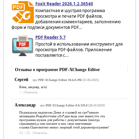
Foxit Reader 2026.1.2.36540
Компактная и шустрая программа
просмотра и печати PDF файлов,
добавления комментариев, заполнению
форм и подписи документов PDF...
PDF Reader 5.7
Простой в использовании инструмент для
просмотра PDF-файлов. Приложение
поставляется с...
Отзывы о программе PDF-XChange Editor
Сергей
про
PDF-XChange Editor 10.6.0.396
[21-05-2025]
Блин, шедевр, ага)
|
|
Ответить
Александр
про
PDF-XChange Editor 8.0.339.0
[28-10-2020]
Поднасрала надписью Демо и ссылкой на гре*анную
активацию.Разработчики убл*дки ведь они знают,что эта
программа нужна для работы с докуметнами (иногда
серьзными),а они пихают в них свои никчемные
ссылки.Однозначно минус жирный этой дерьмопрограмме!
13
|
51
|
Ответить