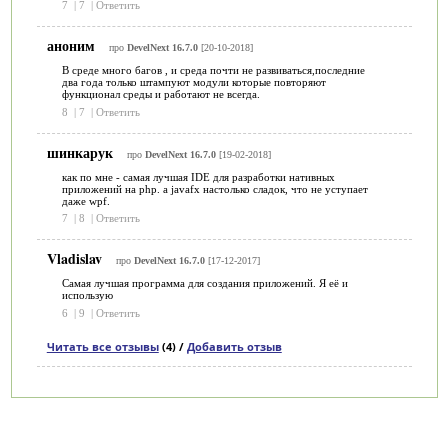
7
|
7
|
Ответить
аноним
про
DevelNext 16.7.0
[20-10-2018]
В среде много багов , и среда почти не развиваться,последние
два года только штампуют модули которые повторяют
функционал среды и работают не всегда.
8
|
7
|
Ответить
шинкарук
про
DevelNext 16.7.0
[19-02-2018]
как по мне - самая лучшая IDE для разработки нативных
приложений на php. а javafx настолько сладок, что не уступает
даже wpf.
7
|
8
|
Ответить
Vladislav
про
DevelNext 16.7.0
[17-12-2017]
Самая лучшая программа для создания приложений. Я её и
использую
6
|
9
|
Ответить
Читать все отзывы
(4) /
Добавить отзыв
Категории