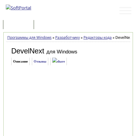
Программы
Статьи
Программы для Windows
»
Разработчику
»
Редакторы кода
»
DevelNext 1
DevelNext
для Windows
Описание
Отзывы