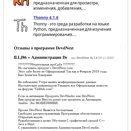
предназначенная для просмотра,
изменения, добавления,...
Thonny 4.1.6
Thonny - это среда разработки на языке
Python, предназначенная для изучения
программирования....
Отзывы о программе DevelNext
ILLJ86 + Администрация De
про
DevelNext 16.7.0
[03-11-2020]
????????Убедительная проСьба ????????
Не скачивать продукт с DevilNext.com
Этот сайт Более не Официальный Так как в Феврале 2019 года.
Был Захвачен Хакерами.
Во избежание Утери ваших конфиденциальных данных.
Настоятельно рекомендуем Узнавать все Официальные новости
на форуме "GitHub.com"
Если за активацию Продукта DevlStudio или DevlNext
Вам предлагают Внести донат или заплатить за Активацию.
Знайте. Это МОШЕННИКИ.
Проэкт DevlNext Является бесплатным
Свободно распространяемым Програмным обеспечением с
Открытым кодом.
Разработанным в целях Обучения С графической средой С++
Java и Html.
С уважением и пониманием Администрация Devel studio.