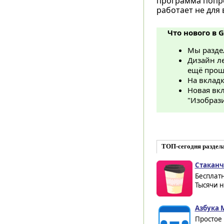
программа попро
работает не для 
Что нового в G
Мы раздел
Дизайн ле
ещё прощ
На вкладк
Новая вкл
"Изобрази
ТОП-сегодня раздел
Cтаканч
Бесплат
Тысячи н
Азбука 
Простое