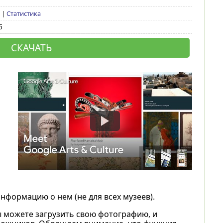
6 |
Статистика
б
СКАЧАТЬ
нформацию о нем (не для всех музеев).
 можете загрузить свою фотографию, и