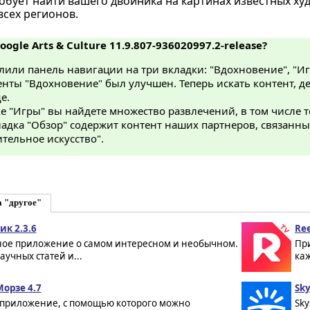
бует найти вашего двойника на картинах известных х
всех регионов.
oogle Arts & Culture 11.9.807-936020997.2-release?
или панель навигации на три вкладки: "Вдохновение", "Иг
нты "Вдохновение" был улучшен. Теперь искать контент, де
е.
е "Игры" вы найдете множество развлечений, в том числе те
адка "Обзор" содержит контент наших партнеров, связанный
тельное искусство".
а "другое"
ик 2.3.6
Ree
ное приложение о самом интересном и необычном.
Пр
аучных статей и...
каж
Морзе 4.7
Sky
 приложение, с помощью которого можно
Sky