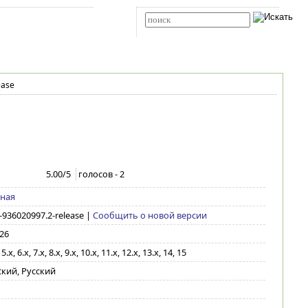
Карта сайта
RSS
Расширенный поиск
ease
5.00
/5
голосов -
2
тная
-936020997.2-release
|
Сообщить о новой версии
026
.x, 6.x, 7.x, 8.x, 9.x, 10.x, 11.x, 12.x, 13.x, 14, 15
кий, Русский