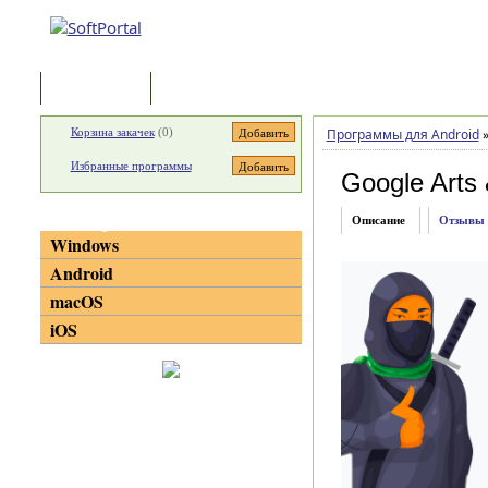
Программы
Статьи
Корзина закачек
(
0
)
Программы для Android
Избранные программы
Google Arts 
Категории
Описание
Отзывы
Windows
Android
macOS
iOS