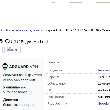
Войти на аккаунт
Зарегистрироваться
»
Хобби, увлечения
»
другое
»
Google Arts & Culture 11.9.807-936020997.2-rel
& Culture
для Android
Оценка:
Лицензия:
Беспла
Версия:
11.9.807
Обновлено:
25.06.2
ОС:
Android 5
Интерфейс:
Английс
Разработчик:
Google