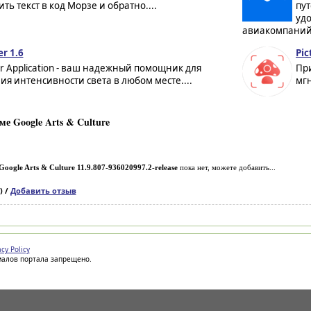
ть текст в код Морзе и обратно....
пу
уд
авиакомпаний.
r 1.6
Pic
r Application - ваш надежный помощник для
При
я интенсивности света в любом месте....
мгн
е Google Arts & Culture
Google Arts & Culture 11.9.807-936020997.2-release
пока нет, можете добавить...
) /
Добавить отзыв
acy Policy
иалов портала запрещено.